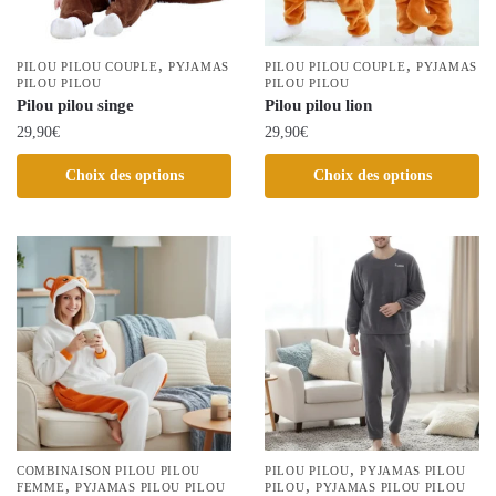
choisies
sur
sur
la
la
,
,
page
PILOU PILOU COUPLE
PYJAMAS
PILOU PILOU COUPLE
PYJAMAS
PILOU PILOU
page
PILOU PILOU
du
Pilou pilou singe
Pilou pilou lion
du
produit
29,90
€
29,90
€
produit
Ce
Ce
Choix des options
Choix des options
produit
produit
a
a
plusieurs
plusieurs
variations.
variations.
Les
Les
options
options
peuvent
peuvent
être
être
choisies
choisies
sur
sur
la
la
,
COMBINAISON PILOU PILOU
PILOU PILOU
PYJAMAS PILOU
,
,
page
FEMME
PYJAMAS PILOU PILOU
page
PILOU
PYJAMAS PILOU PILOU