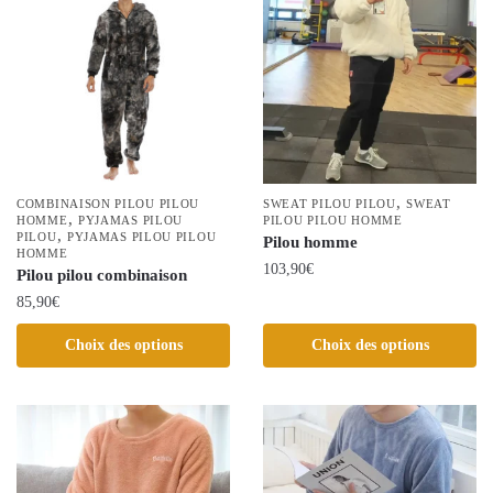
variations.
Les
Les
options
options
peuvent
peuvent
être
être
choisies
choisies
sur
sur
la
la
,
page
COMBINAISON PILOU PILOU
SWEAT PILOU PILOU
SWEAT
,
HOMME
PYJAMAS PILOU
page
PILOU PILOU HOMME
du
,
PILOU
PYJAMAS PILOU PILOU
Pilou homme
du
HOMME
produit
103,90
€
Pilou pilou combinaison
produit
85,90
€
Ce
produit
Ce
Choix des options
Choix des options
a
produit
plusieurs
a
variations.
plusieurs
Les
variations.
options
Les
peuvent