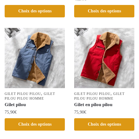
Ce
Ce
produit
Choix des options
Choix des options
produit
a
a
plusieurs
plusieurs
variations.
variations.
Les
Les
options
options
peuvent
peuvent
être
être
choisies
choisies
sur
sur
la
la
page
,
,
GILET PILOU PILOU
GILET
GILET PILOU PILOU
GILET
PILOU PILOU HOMME
page
PILOU PILOU HOMME
du
Gilet pilou
Gilet en pilou pilou
du
produit
75,90
€
75,90
€
produit
Ce
Ce
Choix des options
Choix des options
produit
produit
a
a