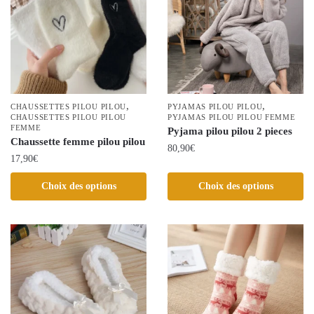
Les
options
options
peuvent
peuvent
être
être
choisies
choisies
sur
sur
la
la
,
,
page
CHAUSSETTES PILOU PILOU
PYJAMAS PILOU PILOU
CHAUSSETTES PILOU PILOU
page
PYJAMAS PILOU PILOU FEMME
du
FEMME
Pyjama pilou pilou 2 pieces
du
produit
Chaussette femme pilou pilou
80,90
€
produit
17,90
€
Ce
Ce
Choix des options
Choix des options
produit
produit
a
a
plusieurs
plusieurs
variations.
variations.
Les
Les
options
options
peuvent
peuvent
être