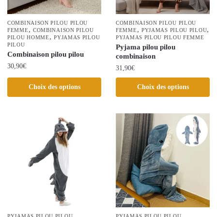
sur
la
la
page
COMBINAISON PILOU PILOU
COMBINAISON PILOU PILOU
,
,
,
FEMME
COMBINAISON PILOU
page
FEMME
PYJAMAS PILOU PILOU
du
,
PILOU HOMME
PYJAMAS PILOU
PYJAMAS PILOU PILOU FEMME
du
produit
PILOU
Pyjama pilou pilou
Combinaison pilou pilou
produit
combinaison
30,90
€
31,90
€
Ce
Ce
Choix des options
Choix des options
produit
produit
a
a
plusieurs
plusieurs
variations.
variations.
Les
Les
options
options
peuvent
peuvent
être
être
choisies
choisies
sur
sur
la
la
PYJAMAS PILOU PILOU
PYJAMAS PILOU PILOU