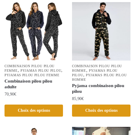
plusieurs
plusieurs
variations.
variations.
Les
Les
options
options
peuvent
peuvent
être
être
choisies
choisies
sur
sur
la
la
COMBINAISON PILOU PILOU
COMBINAISON PILOU PILOU
,
,
,
page
FEMME
PYJAMAS PILOU PILOU
page
HOMME
PYJAMAS PILOU
,
PYJAMAS PILOU PILOU FEMME
PILOU
PYJAMAS PILOU PILOU
du
du
HOMME
Combinaison pilou pilou
produit
produit
Pyjama combinaison pilou
adulte
pilou
70,90
€
85,90
€
Ce
Ce
Choix des options
Choix des options
produit
produit
a
a
plusieurs
plusieurs
variations.