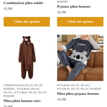
HOMME
Combinaison pilou adulte
du
du
Pyjama pilou homme
43,90
€
produit
produit
28,90
€
Ce
Ce
Choix des options
Choix des options
produit
produit
a
a
plusieurs
plusieurs
variations.
variations.
Les
Les
options
options
peuvent
peuvent
être
être
choisies
choisies
sur
sur
la
la
,
page
COMBINAISON PILOU PILOU
PYJAMAS PILOU PILOU
,
HOMME
PYJAMAS PILOU
page
PYJAMAS PILOU PILOU HOMME
du
,
PILOU
PYJAMAS PILOU PILOU
Pilou pilou pyjama homme
du
HOMME
produit
38,90
€
Pilou pilou homme ours
produit
50,90
€