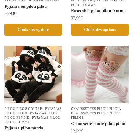
page
PYJAMAS PILOU PILOU HOMME
PILOU PILOU
PYJAMAS PILOU
PILOU FEMME
Pyjama en pilou pilou
du
Ensemble pilou pilou femme
28,90
€
produit
32,90
€
Ce
Ce
Choix des options
Choix des options
produit
produit
a
a
plusieurs
plusieurs
variations.
variations.
Les
Les
options
options
peuvent
peuvent
être
être
choisies
choisies
sur
sur
la
la
,
,
page
PILOU PILOU COUPLE
PYJAMAS
CHAUSSETTES PILOU PILOU
,
PILOU PILOU
PYJAMAS PILOU
page
CHAUSSETTES PILOU PILOU
du
,
PILOU FEMME
PYJAMAS PILOU
FEMME
du
PILOU HOMME
produit
Chaussette haute pilou pilou
Pyjama pilou panda
produit
17,90
€