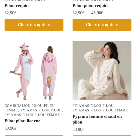
page
page
Pilou requin
Pilou pilou requin
du
du
Plage
32,90
€
32,90
€
–
45,90
€
produit
produit
de
Ce
Ce
Choix des options
Choix des options
prix :
produit
produit
32,90€
a
a
à
plusieurs
plusieurs
45,90€
variations.
variations.
Les
Les
options
options
peuvent
peuvent
être
être
choisies
choisies
sur
sur
la
la
,
COMBINAISON PILOU PILOU
PYJAMAS PILOU PILOU
,
,
page
FEMME
PYJAMAS PILOU PILOU
page
PYJAMAS PILOU PILOU FEMME
PYJAMAS PILOU PILOU FEMME
Pyjama femme chaud en
du
du
Pilou pilou licorne
pilou
produit
produit
30,90
€
38,90
€