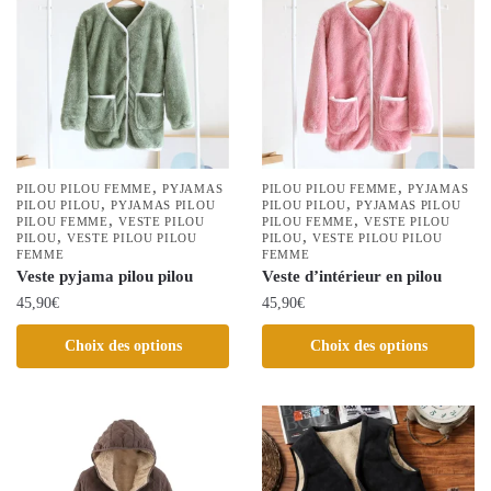
Les
Les
options
options
peuvent
peuvent
être
être
choisies
choisies
sur
sur
la
la
,
,
PILOU PILOU FEMME
PYJAMAS
PILOU PILOU FEMME
PYJAMAS
,
,
page
PILOU PILOU
PYJAMAS PILOU
page
PILOU PILOU
PYJAMAS PILOU
,
,
PILOU FEMME
VESTE PILOU
PILOU FEMME
VESTE PILOU
du
du
,
,
PILOU
VESTE PILOU PILOU
PILOU
VESTE PILOU PILOU
FEMME
FEMME
produit
produit
Veste pyjama pilou pilou
Veste d’intérieur en pilou
45,90
€
45,90
€
Ce
Ce
Choix des options
Choix des options
produit
produit
a
a
plusieurs
plusieurs
variations.
variations.
Les
Les