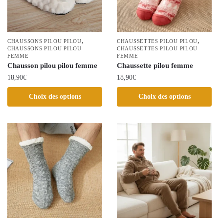
être
choisies
choisies
sur
sur
la
la
,
,
CHAUSSONS PILOU PILOU
page
CHAUSSETTES PILOU PILOU
page
CHAUSSONS PILOU PILOU
CHAUSSETTES PILOU PILOU
du
FEMME
FEMME
du
Chausson pilou pilou femme
produit
Chaussette pilou femme
produit
18,90
€
18,90
€
Ce
Ce
Choix des options
Choix des options
produit
produit
a
a
plusieurs
plusieurs
variations.
variations.
Les
Les
options
options
peuvent
peuvent
être
être
choisies
choisies
sur
sur