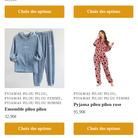
Ce
produit
Ce
Choix des options
Choix des options
a
produit
plusieurs
a
variations.
plusieurs
Les
variations.
options
Les
peuvent
options
être
peuvent
choisies
être
sur
choisies
la
sur
page
la
,
,
PYJAMAS PILOU PILOU
PYJAMAS PILOU PILOU
du
,
page
PYJAMAS PILOU PILOU FEMME
PYJAMAS PILOU PILOU FEMME
PYJAMAS PILOU PILOU HOMME
produit
Pyjama pilou pilou rose
du
Ensemble pilou pilou
95,90
€
produit
32,90
€
Ce
Ce
Choix des options
Choix des options
produit
produit
a