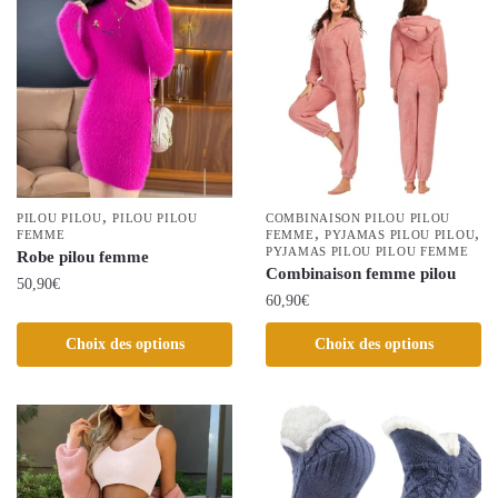
variations.
variations.
Les
Les
options
options
peuvent
peuvent
être
être
choisies
choisies
sur
sur
la
la
page
,
PILOU PILOU
PILOU PILOU
COMBINAISON PILOU PILOU
,
,
FEMME
page
FEMME
PYJAMAS PILOU PILOU
du
PYJAMAS PILOU PILOU FEMME
Robe pilou femme
du
produit
Combinaison femme pilou
50,90
€
produit
60,90
€
Ce
Ce
Choix des options
Choix des options
produit
produit
a
a
plusieurs
plusieurs
variations.
variations.
Les
Les
options