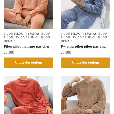
options
être
peuvent
choisies
être
sur
choisies
la
sur
page
la
,
,
PILOU PILOU
PYJAMAS PILOU
PILOU PILOU
PYJAMAS PILOU
du
,
,
page
PILOU
PYJAMAS PILOU PILOU
PILOU
PYJAMAS PILOU PILOU
HOMME
HOMME
produit
du
Pilou pilou homme pas cher
Pyjama pilou pilou pas cher
produit
28,90
€
28,90
€
Ce
Ce
Choix des options
Choix des options
produit
produit
a
a
plusieurs
plusieurs
variations.
variations.
Les
Les
options
options
peuvent
peuvent
être
être