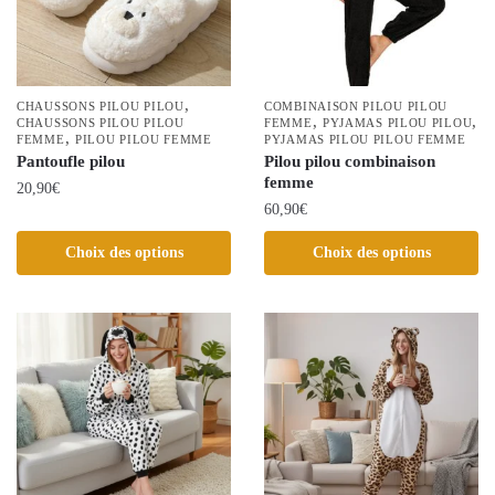
choisies
être
sur
choisies
la
sur
page
la
,
CHAUSSONS PILOU PILOU
COMBINAISON PILOU PILOU
,
,
du
CHAUSSONS PILOU PILOU
page
FEMME
PYJAMAS PILOU PILOU
,
FEMME
PILOU PILOU FEMME
PYJAMAS PILOU PILOU FEMME
produit
du
Pantoufle pilou
Pilou pilou combinaison
produit
femme
20,90
€
60,90
€
Ce
Ce
produit
Choix des options
Choix des options
produit
a
a
plusieurs
plusieurs
variations.
variations.
Les
Les
options
options
peuvent
peuvent
être
être
choisies
choisies
sur