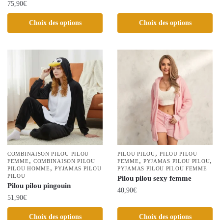
75,90
€
Ce
Ce
Choix des options
Choix des options
produit
produit
a
a
plusieurs
plusieurs
variations.
variations.
Les
Les
options
options
peuvent
peuvent
être
être
choisies
choisies
sur
sur
la
la
,
COMBINAISON PILOU PILOU
page
PILOU PILOU
PILOU PILOU
,
,
,
page
FEMME
COMBINAISON PILOU
FEMME
PYJAMAS PILOU PILOU
du
,
PILOU HOMME
PYJAMAS PILOU
PYJAMAS PILOU PILOU FEMME
du
PILOU
produit
Pilou pilou sexy femme
produit
Pilou pilou pingouin
40,90
€
51,90
€
Ce
Ce
Choix des options
Choix des options
produit