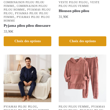
,
COMBINAISON PILOU PILOU
VESTE PILOU PILOU
VESTE
,
FEMME
COMBINAISON PILOU
PILOU PILOU FEMME
,
PILOU HOMME
PYJAMAS PILOU
Blouson pilou pilou
,
PILOU
PYJAMAS PILOU PILOU
,
31,90
€
FEMME
PYJAMAS PILOU PILOU
HOMME
Ce
Pyjama pilou pilou dinosaure
produit
33,90
€
a
Ce
Choix des options
Choix des options
plusieurs
produit
variations.
a
Les
plusieurs
options
variations.
peuvent
Les
être
options
choisies
peuvent
sur
être
la
choisies
page
sur
du
la
,
,
PYJAMAS PILOU PILOU
PILOU PILOU FEMME
PYJAMAS
produit
,