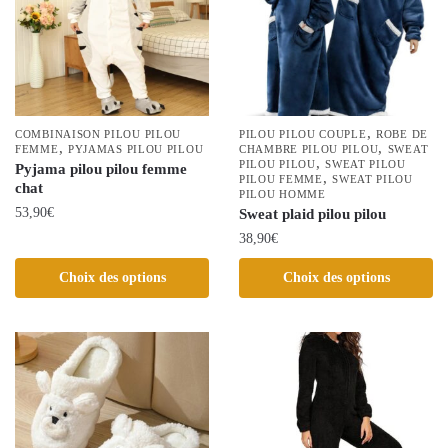
peuvent
être
choisies
sur
la
page
,
COMBINAISON PILOU PILOU
PILOU PILOU COUPLE
ROBE DE
,
,
FEMME
PYJAMAS PILOU PILOU
CHAMBRE PILOU PILOU
SWEAT
du
,
PILOU PILOU
SWEAT PILOU
Pyjama pilou pilou femme
,
produit
PILOU FEMME
SWEAT PILOU
chat
PILOU HOMME
53,90
€
Sweat plaid pilou pilou
38,90
€
Ce
produit
Ce
Choix des options
Choix des options
a
produit
plusieurs
a
variations.
plusieurs
Les
variations.
options
Les
peuvent
options
être
peuvent