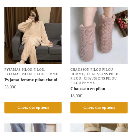
a
plusieurs
plusieurs
variations.
variations.
Les
Les
options
options
peuvent
peuvent
être
être
choisies
choisies
sur
sur
la
la
,
PYJAMAS PILOU PILOU
page
CHAUSSON PILOU PILOU
,
page
PYJAMAS PILOU PILOU FEMME
HOMME
CHAUSSONS PILOU
du
,
PILOU
CHAUSSONS PILOU
Pyjama femme pilou chaud
du
PILOU FEMME
produit
53,90
€
produit
Chausson en pilou
18,90
€
Ce
produit
Ce
Choix des options
Choix des options
a
produit
plusieurs
a
variations.
plusieurs