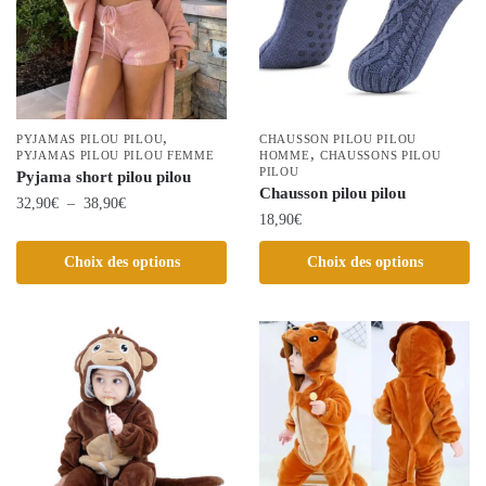
options
peuvent
peuvent
être
être
choisies
choisies
sur
sur
la
la
,
page
PYJAMAS PILOU PILOU
CHAUSSON PILOU PILOU
,
PYJAMAS PILOU PILOU FEMME
page
HOMME
CHAUSSONS PILOU
du
PILOU
Pyjama short pilou pilou
du
produit
Chausson pilou pilou
Plage
32,90
€
–
38,90
€
produit
18,90
€
de
Ce
prix :
Ce
Choix des options
Choix des options
produit
32,90€
produit
a
à
a
plusieurs
38,90€
plusieurs
variations.
variations.
Les
Les
options
options
peuvent
peuvent
être
être
choisies