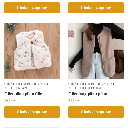
Ce
Ce
Choix des options
Choix des options
produit
produit
a
a
plusieurs
plusieurs
variations.
variations.
Les
Les
options
options
peuvent
peuvent
être
être
choisies
choisies
sur
sur
la
la
,
,
page
GILET PILOU PILOU
PILOU
GILET PILOU PILOU
GILET
PILOU ENFANT
page
PILOU PILOU FEMME
du
Gilet pilou pilou fille
Gilet long pilou pilou
du
produit
16,90
€
21,90
€
produit
Ce
Ce
Choix des options
Choix des options
produit
produit
a
a