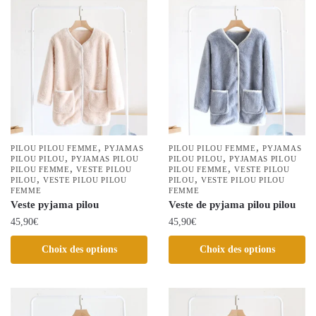
plusieurs
plusieurs
variations.
variations.
Les
Les
options
options
peuvent
peuvent
être
être
choisies
choisies
sur
sur
la
la
,
,
PILOU PILOU FEMME
PYJAMAS
PILOU PILOU FEMME
PYJAMAS
,
,
page
PILOU PILOU
PYJAMAS PILOU
page
PILOU PILOU
PYJAMAS PILOU
,
,
PILOU FEMME
VESTE PILOU
PILOU FEMME
VESTE PILOU
du
du
,
,
PILOU
VESTE PILOU PILOU
PILOU
VESTE PILOU PILOU
FEMME
FEMME
produit
produit
Veste pyjama pilou
Veste de pyjama pilou pilou
45,90
€
45,90
€
Ce
Ce
Choix des options
Choix des options
produit
produit
a
a
plusieurs
plusieurs
variations.
variations.