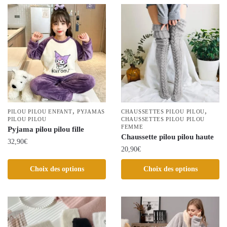
plusieurs
plusieurs
variations.
variations.
Les
Les
options
options
peuvent
peuvent
être
être
choisies
choisies
sur
sur
la
la
page
,
,
PILOU PILOU ENFANT
PYJAMAS
CHAUSSETTES PILOU PILOU
page
PILOU PILOU
CHAUSSETTES PILOU PILOU
du
FEMME
Pyjama pilou pilou fille
du
produit
Chaussette pilou pilou haute
32,90
€
produit
20,90
€
Ce
Ce
Choix des options
Choix des options
produit
produit
a
a
plusieurs
plusieurs
variations.
variations.
Les