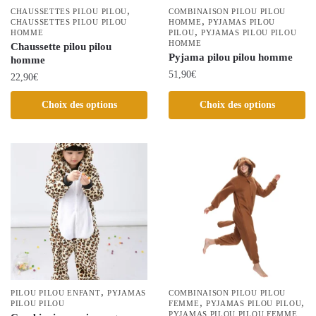
la
la
,
CHAUSSETTES PILOU PILOU
COMBINAISON PILOU PILOU
,
page
CHAUSSETTES PILOU PILOU
page
HOMME
PYJAMAS PILOU
,
HOMME
PILOU
PYJAMAS PILOU PILOU
du
du
HOMME
Chaussette pilou pilou
produit
produit
Pyjama pilou pilou homme
homme
51,90
€
22,90
€
Ce
Ce
Choix des options
Choix des options
produit
produit
a
a
plusieurs
plusieurs
variations.
variations.
Les
Les
options
options
peuvent
peuvent
être
être
choisies
choisies
sur
sur
la
la
,
PILOU PILOU ENFANT
PYJAMAS
COMBINAISON PILOU PILOU
page
,
,
page
PILOU PILOU
FEMME
PYJAMAS PILOU PILOU
PYJAMAS PILOU PILOU FEMME