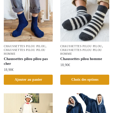
Les
variations.
options
Les
peuvent
options
être
peuvent
choisies
être
sur
choisies
la
sur
page
la
,
,
CHAUSSETTES PILOU PILOU
CHAUSSETTES PILOU PILOU
du
CHAUSSETTES PILOU PILOU
page
CHAUSSETTES PILOU PILOU
HOMME
HOMME
produit
du
Chaussettes pilou pilou pas
Chaussettes pilou homme
produit
cher
18,90
€
18,90
€
Ce
produit
Ajouter au panier
Choix des options
a
plusieurs
variations.
Les
options