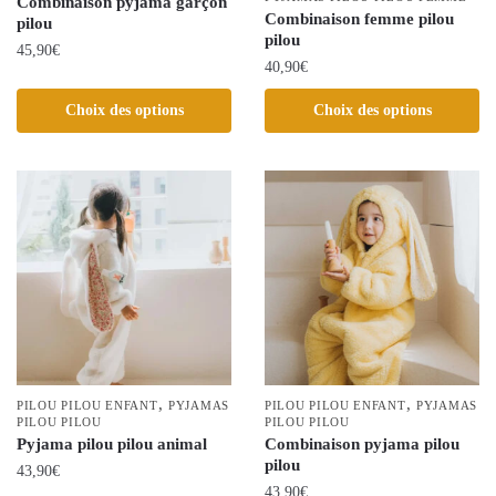
Combinaison pyjama garçon
du
du
Combinaison femme pilou
pilou
produit
produit
pilou
45,90
€
40,90
€
Ce
Ce
Choix des options
Choix des options
produit
produit
a
a
plusieurs
plusieurs
variations.
variations.
Les
Les
options
options
peuvent
peuvent
être
être
choisies
choisies
sur
sur
la
la
,
,
page
PILOU PILOU ENFANT
PYJAMAS
PILOU PILOU ENFANT
PYJAMAS
PILOU PILOU
page
PILOU PILOU
du
Pyjama pilou pilou animal
Combinaison pyjama pilou
du
produit
pilou
43,90
€
produit
43,90
€