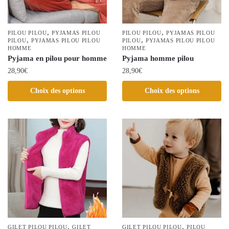
choisies
choisies
sur
sur
la
la
,
,
PILOU PILOU
PYJAMAS PILOU
PILOU PILOU
PYJAMAS PILOU
,
,
page
PILOU
PYJAMAS PILOU PILOU
page
PILOU
PYJAMAS PILOU PILOU
HOMME
HOMME
du
du
Pyjama en pilou pour homme
Pyjama homme pilou
produit
produit
28,90
€
28,90
€
Ce
Ce
Choix des options
Choix des options
produit
produit
a
a
plusieurs
plusieurs
variations.
variations.
Les
Les
options
options
peuvent
peuvent
être
être
choisies
choisies
sur
sur
la
la
,
,
GILET PILOU PILOU
GILET
GILET PILOU PILOU
PILOU