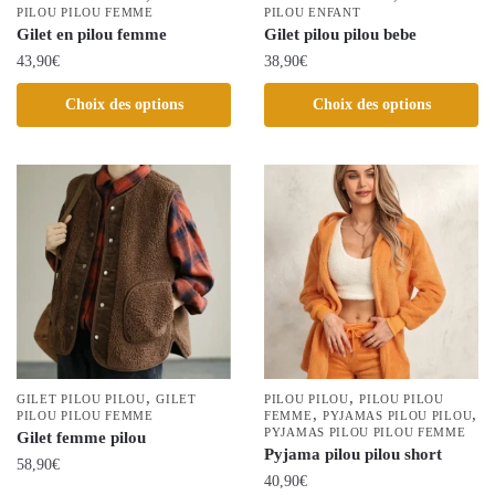
page
PILOU PILOU FEMME
page
PILOU ENFANT
Gilet en pilou femme
Gilet pilou pilou bebe
du
du
43,90
€
38,90
€
produit
produit
Ce
Ce
Choix des options
Choix des options
produit
produit
a
a
plusieurs
plusieurs
variations.
variations.
Les
Les
options
options
peuvent
peuvent
être
être
choisies
choisies
sur
sur
la
la
,
,
GILET PILOU PILOU
GILET
PILOU PILOU
PILOU PILOU
,
,
page
PILOU PILOU FEMME
page
FEMME
PYJAMAS PILOU PILOU
PYJAMAS PILOU PILOU FEMME
Gilet femme pilou
du
du
Pyjama pilou pilou short
58,90
€
produit
produit
40,90
€