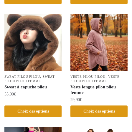
produit
a
a
plusieurs
plusieurs
variations.
variations.
Les
Les
options
options
peuvent
peuvent
être
être
choisies
choisies
sur
sur
la
la
,
,
SWEAT PILOU PILOU
SWEAT
page
VESTE PILOU PILOU
VESTE
page
PILOU PILOU FEMME
PILOU PILOU FEMME
du
Sweat à capuche pilou
Veste longue pilou pilou
du
produit
femme
55,90
€
produit
29,90
€
Ce
Ce
produit
Choix des options
Choix des options
produit
a
a
plusieurs
plusieurs