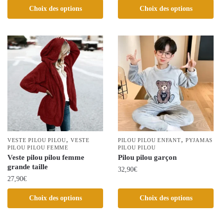
Ce
Ce
Choix des options
Choix des options
produit
produit
a
a
plusieurs
plusieurs
variations.
variations.
Les
Les
options
options
peuvent
peuvent
être
être
choisies
choisies
sur
sur
la
la
,
,
VESTE PILOU PILOU
VESTE
PILOU PILOU ENFANT
PYJAMAS
page
PILOU PILOU FEMME
page
PILOU PILOU
Veste pilou pilou femme
Pilou pilou garçon
du
du
grande taille
32,90
€
produit
produit
27,90
€
Ce
Ce
produit
Choix des options
Choix des options
produit
a
a