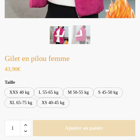
Gilet en pilou femme
43,90
€
Taille
XXS 40 kg
L 55-65 kg
M 50-55 kg
S 45-50 kg
XL 65-75 kg
XS 40-45 kg
quantité
Ajouter au panier
de
Gilet