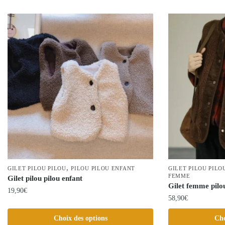
,
GILET PILOU PILOU
PILOU PILOU ENFANT
GILET PILOU PILO
FEMME
Gilet pilou pilou enfant
Gilet femme pilo
19,90
€
58,90
€
Ce
Ce
Choix des options
Cho
produit