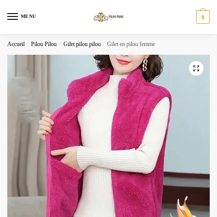
Skip
Skip
to
to
MENU
0
navigation
content
Accueil
/
Pilou Pilou
/
Gilet pilou pilou
/
Gilet en pilou femme