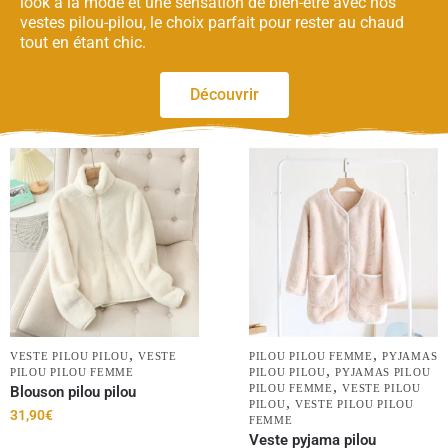
look à la mode et une sensation de bien-être avec nos
vestes pilou-pilou, le choix parfait pour rester au chaud
tout en étant chic.
Découvrir
,
,
VESTE PILOU PILOU
VESTE
PILOU PILOU FEMME
PYJAMAS
,
PILOU PILOU FEMME
PILOU PILOU
PYJAMAS PILOU
,
PILOU FEMME
VESTE PILOU
Blouson pilou pilou
,
PILOU
VESTE PILOU PILOU
31,90
€
FEMME
Veste pyjama pilou