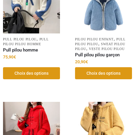
,
,
PULL PILOU PILOU
PULL
PILOU PILOU ENFANT
PULL
,
PILOU PILOU HOMME
PILOU PILOU
SWEAT PILOU
,
PILOU
VESTE PILOU PILOU
Pull pilou homme
Pull pilou pilou garçon
75,90
€
20,90
€
Choix des options
Choix des options