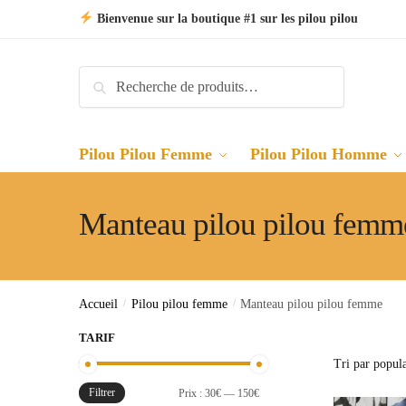
Skip
Skip
Bienvenue sur la boutique #1 sur les pilou pilou
to
to
navigation
content
Recherche
Recherche
pour :
Pilou Pilou Femme
Pilou Pilou Homme
Manteau pilou pilou femm
Accueil
/
Pilou pilou femme
/
Manteau pilou pilou femme
TARIF
Filtrer
Prix
Prix
Prix :
30€
—
150€