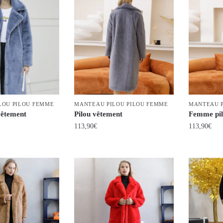
LOU PILOU FEMME
MANTEAU PILOU PILOU FEMME
MANTEAU P
vêtement
Pilou vêtement
Femme pil
113,90
€
113,90
€
Ce
Ce
produit
produit
a
a
plusieurs
plusieurs
variations.
variations.
Les
Les
options
options