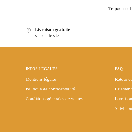
a
plusieurs
variations.
Les
Livraison gratuite
sur tout le site
options
peuvent
être
choisies
sur
INFOS LÉGALES
FAQ
la
Mentions légales
Retour et
page
du
Politique de confidentialité
Paiement
produit
Conditions générales de ventes
Livraison
Suivi c