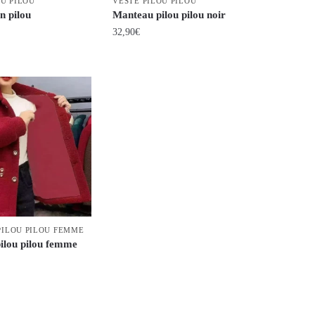
OU PILOU
VESTE PILOU PILOU
la
n pilou
Manteau pilou pilou noir
page
32,90
€
du
Ce
produit
produit
a
plusieurs
variations.
Les
options
peuvent
être
choisies
ILOU PILOU FEMME
sur
ilou pilou femme
la
page
du
produit