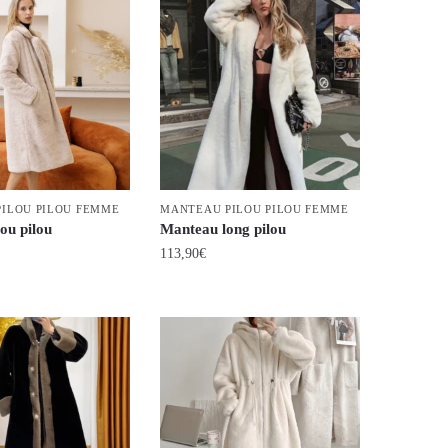
ILOU PILOU FEMME
MANTEAU PILOU PILOU FEMME
ou pilou
Manteau long pilou
113,90
€
Ce
produit
a
plusieurs
variations.
Les
options