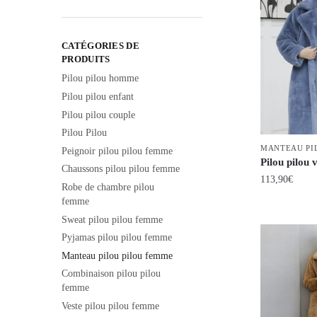
min
max
CATÉGORIES DE
PRODUITS
Pilou pilou homme
Pilou pilou enfant
Pilou pilou couple
Pilou Pilou
MANTEAU PI
Peignoir pilou pilou femme
Pilou pilou 
Chaussons pilou pilou femme
113,90
€
Robe de chambre pilou
femme
Ce
Sweat pilou pilou femme
produit
Pyjamas pilou pilou femme
a
Manteau pilou pilou femme
plusieurs
Combinaison pilou pilou
variations.
femme
Les
Veste pilou pilou femme
options