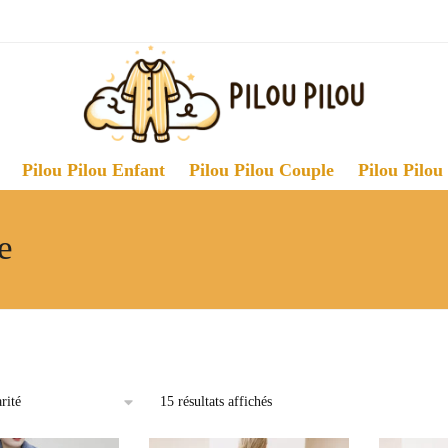
Pilou Pilou Enfant
Pilou Pilou Couple
Pilou Pilou
e
Trié
15 résultats affichés
par
popularité