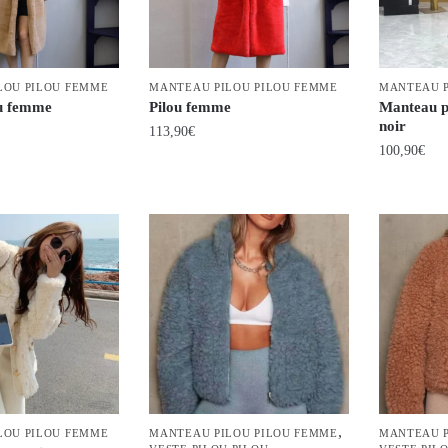
peuvent
peuvent
être
être
choisies
choisies
LOU PILOU FEMME
MANTEAU PILOU PILOU FEMME
MANTEAU P
sur
sur
ou femme
Pilou femme
Manteau p
la
la
noir
113,90
€
page
page
100,90
€
du
du
Ce
Ce
produit
produit
produit
produit
a
a
plusieurs
plusieurs
variations.
variations.
Les
Les
options
options
peuvent
peuvent
être
être
choisies
choisies
sur
,
LOU PILOU FEMME
MANTEAU PILOU PILOU FEMME
MANTEAU P
sur
la