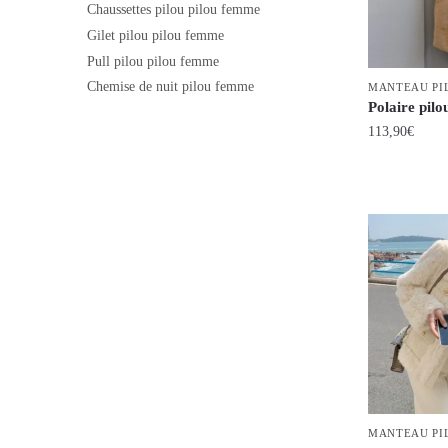
Chaussettes pilou pilou femme
peuvent
Gilet pilou pilou femme
être
Pull pilou pilou femme
choisies
Chemise de nuit pilou femme
MANTEAU PI
sur
Polaire pil
la
113,90
€
page
du
Ce
produit
produit
a
plusieurs
variations.
Les
options
peuvent
être
choisies
sur
MANTEAU PI
la