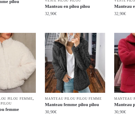
VESTE PILOU PILOU
VESTE PIL
mme pilou
la
page
Manteau en pilou pilou
Manteau e
page
du
32,90
€
32,90
€
du
produit
Ce
Ce
produit
produit
produit
a
a
plusieurs
plusieurs
variations.
variations.
Les
Les
options
options
peuvent
peuvent
être
être
choisies
choisies
,
LOU PILOU FEMME
MANTEAU PILOU PILOU FEMME
MANTEAU P
sur
sur
 PILOU
Manteau femme pilou pilou
Manteau p
la
la
lou femme
30,90
€
30,90
€
page
page
du
du
Ce
Ce
produit
produit
produit
produit