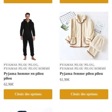
produit
produit
a
a
plusieurs
plusieurs
variations.
variations.
Les
Les
options
options
peuvent
peuvent
être
être
choisies
choisies
sur
sur
la
la
,
,
PYJAMAS PILOU PILOU
PYJAMAS PILOU PILOU
page
PYJAMAS PILOU PILOU HOMME
page
PYJAMAS PILOU PILOU HOMME
Pyjama homme en pilou
Pyjama femme pilou pilou
du
du
pilou
61,90
€
produit
produit
62,90
€
Ce
Ce
produit
Choix des options
Choix des options
produit
a
a
plusieurs
plusieurs