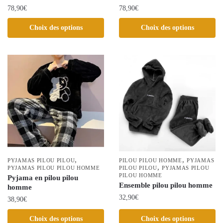
78,90
€
78,90
€
produit
Ce
Ce
Choix des options
Choix des options
produit
produit
a
a
plusieurs
plusieurs
variations.
variations.
Les
Les
options
options
peuvent
peuvent
être
être
choisies
choisies
sur
sur
la
la
,
,
PYJAMAS PILOU PILOU
PILOU PILOU HOMME
PYJAMAS
,
page
PYJAMAS PILOU PILOU HOMME
page
PILOU PILOU
PYJAMAS PILOU
PILOU HOMME
Pyjama en pilou pilou
du
du
Ensemble pilou pilou homme
homme
produit
produit
32,90
€
38,90
€
Ce
Ce
Choix des options
Choix des options