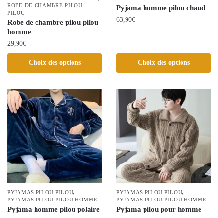
du
ROBE DE CHAMBRE PILOU
Pyjama homme pilou chaud
du
PILOU
produit
63,90
€
Robe de chambre pilou pilou
produit
homme
Ce
29,90
€
produit
a
Ce
Choix des options
Choix des options
plusieurs
produit
variations.
a
Les
plusieurs
options
variations.
peuvent
Les
être
options
choisies
peuvent
sur
être
la
choisies
page
sur
du
la
,
,
PYJAMAS PILOU PILOU
PYJAMAS PILOU PILOU
produit
page
PYJAMAS PILOU PILOU HOMME
PYJAMAS PILOU PILOU HOMME
Pyjama homme pilou polaire
Pyjama pilou pour homme
du