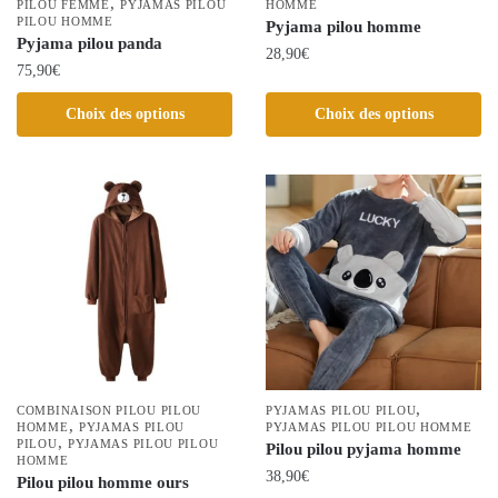
,
PILOU FEMME
PYJAMAS PILOU
HOMME
du
PILOU HOMME
Pyjama pilou homme
produit
Pyjama pilou panda
28,90
€
75,90
€
Ce
Ce
Choix des options
Choix des options
produit
produit
a
a
plusieurs
plusieurs
variations.
variations.
Les
Les
options
options
peuvent
peuvent
être
être
choisies
choisies
sur
sur
la
la
,
COMBINAISON PILOU PILOU
page
PYJAMAS PILOU PILOU
,
page
HOMME
PYJAMAS PILOU
PYJAMAS PILOU PILOU HOMME
du
,
PILOU
PYJAMAS PILOU PILOU
Pilou pilou pyjama homme
du
HOMME
produit
38,90
€
produit
Pilou pilou homme ours