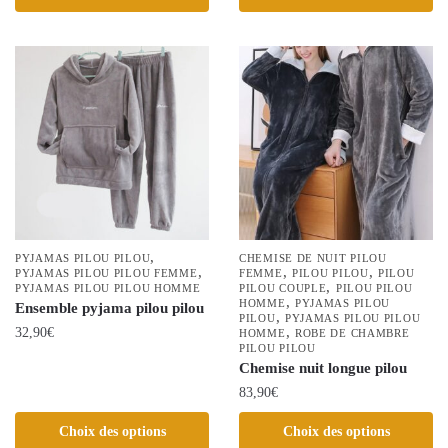
produit
produit
a
a
plusieurs
plusieurs
variations.
variations.
Les
Les
options
options
peuvent
peuvent
être
être
choisies
choisies
sur
sur
la
la
,
PYJAMAS PILOU PILOU
CHEMISE DE NUIT PILOU
page
,
,
,
page
PYJAMAS PILOU PILOU FEMME
FEMME
PILOU PILOU
PILOU
,
PYJAMAS PILOU PILOU HOMME
PILOU COUPLE
PILOU PILOU
du
du
,
HOMME
PYJAMAS PILOU
Ensemble pyjama pilou pilou
,
produit
PILOU
PYJAMAS PILOU PILOU
produit
,
32,90
€
HOMME
ROBE DE CHAMBRE
PILOU PILOU
Ce
Chemise nuit longue pilou
produit
83,90
€
a
Ce
Choix des options
Choix des options
plusieurs