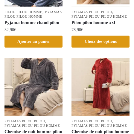
sur
la
la
,
,
PILOU PILOU HOMME
PYJAMAS
page
PYJAMAS PILOU PILOU
page
PILOU PILOU HOMME
PYJAMAS PILOU PILOU HOMME
du
Pyjama homme chaud pilou
Pilou pilou homme xxl
du
produit
32,90
€
78,90
€
produit
Ce
Ajouter au panier
Choix des options
produit
a
plusieurs
variations.
Les
options
peuvent
être
choisies
sur
la
,
,
PYJAMAS PILOU PILOU
PYJAMAS PILOU PILOU
PYJAMAS PILOU PILOU HOMME
page
PYJAMAS PILOU PILOU HOMME
Chemise de nuit homme pilou
Chemise de nuit pilou homme
du