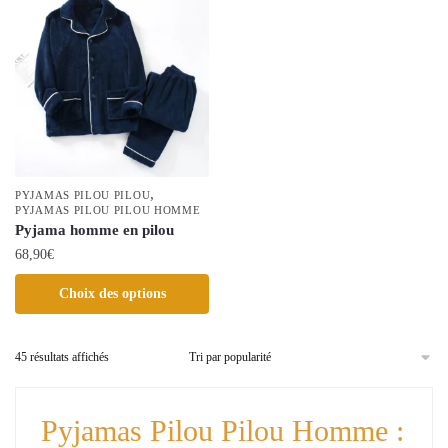
variations.
variations.
Les
Les
options
options
peuvent
peuvent
être
être
choisies
choisies
sur
sur
la
la
page
,
PYJAMAS PILOU PILOU
page
PYJAMAS PILOU PILOU HOMME
du
Pyjama homme en pilou
du
produit
68,90
€
produit
Ce
Choix des options
produit
a
Trié
45 résultats affichés
plusieurs
par
variations.
popularité
Les
Pyjamas Pilou Pilou Homme :
options