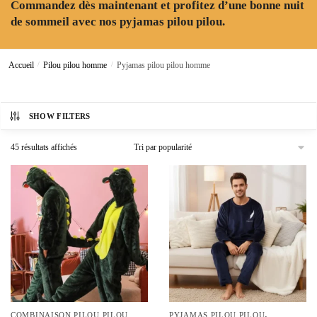
Commandez dès maintenant et profitez d’une bonne nuit
de sommeil avec nos pyjamas pilou pilou.
Accueil
/
Pilou pilou homme
/
Pyjamas pilou pilou homme
SHOW FILTERS
Trié
45 résultats affichés
par
popularité
,
COMBINAISON PILOU PILOU
PYJAMAS PILOU PILOU