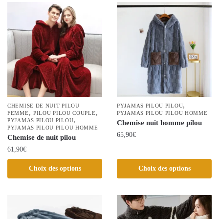
plusieurs
plusieurs
variations.
variations.
Les
Les
options
options
peuvent
peuvent
être
être
choisies
choisies
sur
sur
la
la
,
CHEMISE DE NUIT PILOU
PYJAMAS PILOU PILOU
,
,
page
FEMME
PILOU PILOU COUPLE
page
PYJAMAS PILOU PILOU HOMME
,
PYJAMAS PILOU PILOU
Chemise nuit homme pilou
du
du
PYJAMAS PILOU PILOU HOMME
65,90
€
produit
Chemise de nuit pilou
produit
61,90
€
Ce
produit
Ce
Choix des options
Choix des options
a
produit
plusieurs
a
variations.
plusieurs
Les
variations.