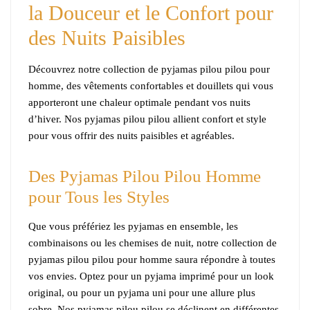
peuvent
la Douceur et le Confort pour
être
des Nuits Paisibles
choisies
sur
Découvrez notre collection de pyjamas pilou pilou pour
la
homme, des vêtements confortables et douillets qui vous
page
apporteront une chaleur optimale pendant vos nuits
du
d’hiver. Nos pyjamas pilou pilou allient confort et style
produit
pour vous offrir des nuits paisibles et agréables.
Des Pyjamas Pilou Pilou Homme
pour Tous les Styles
Que vous préfériez les pyjamas en ensemble, les
combinaisons ou les chemises de nuit, notre collection de
pyjamas pilou pilou pour homme saura répondre à toutes
vos envies. Optez pour un pyjama imprimé pour un look
original, ou pour un pyjama uni pour une allure plus
sobre. Nos pyjamas pilou pilou se déclinent en différentes