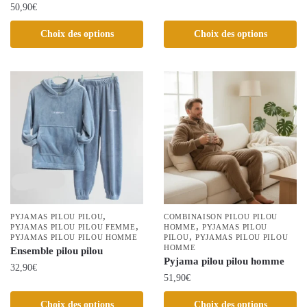
50,90
€
Ce
produit
Ce
Choix des options
Choix des options
a
produit
plusieurs
a
variations.
plusieurs
Les
variations.
options
Les
peuvent
options
être
peuvent
choisies
être
sur
choisies
la
sur
page
la
,
PYJAMAS PILOU PILOU
COMBINAISON PILOU PILOU
du
,
,
page
PYJAMAS PILOU PILOU FEMME
HOMME
PYJAMAS PILOU
,
PYJAMAS PILOU PILOU HOMME
PILOU
PYJAMAS PILOU PILOU
produit
du
HOMME
Ensemble pilou pilou
produit
Pyjama pilou pilou homme
32,90
€
51,90
€
Ce
Ce
Choix des options
Choix des options