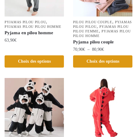
choisies
la
sur
page
la
,
,
du
PYJAMAS PILOU PILOU
PILOU PILOU COUPLE
PYJAMAS
,
page
PYJAMAS PILOU PILOU HOMME
PILOU PILOU
PYJAMAS PILOU
produit
,
PILOU FEMME
PYJAMAS PILOU
Pyjama en pilou homme
du
PILOU HOMME
63,90
€
produit
Pyjama pilou couple
Plage
70,90
€
–
80,90
€
Ce
de
produit
Ce
Choix des options
Choix des options
prix :
a
produit
70,90€
plusieurs
a
à
variations.
plusieurs
80,90€
Les
variations.
options
Les
peuvent
options
être
peuvent
choisies
être
sur
choisies
la
sur