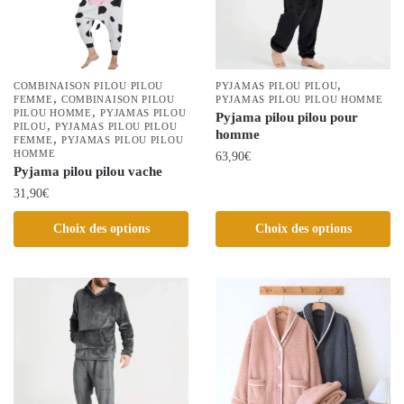
être
être
choisies
choisies
sur
sur
la
la
,
page
COMBINAISON PILOU PILOU
PYJAMAS PILOU PILOU
,
FEMME
COMBINAISON PILOU
page
PYJAMAS PILOU PILOU HOMME
du
,
PILOU HOMME
PYJAMAS PILOU
Pyjama pilou pilou pour
du
,
PILOU
PYJAMAS PILOU PILOU
produit
homme
,
FEMME
PYJAMAS PILOU PILOU
produit
HOMME
63,90
€
Pyjama pilou pilou vache
Ce
31,90
€
produit
Ce
Choix des options
Choix des options
a
produit
plusieurs
a
variations.
plusieurs
Les
variations.
options
Les
peuvent
options
être
peuvent
choisies
être
sur