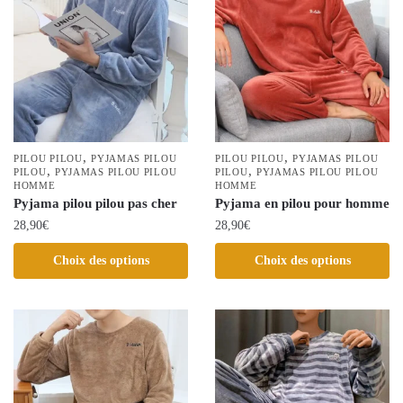
variations.
Les
Les
options
options
peuvent
peuvent
être
être
choisies
choisies
sur
sur
la
la
,
,
PILOU PILOU
PYJAMAS PILOU
page
PILOU PILOU
PYJAMAS PILOU
,
,
page
PILOU
PYJAMAS PILOU PILOU
PILOU
PYJAMAS PILOU PILOU
du
HOMME
HOMME
du
Pyjama pilou pilou pas cher
produit
Pyjama en pilou pour homme
produit
28,90
€
28,90
€
Ce
Ce
Choix des options
Choix des options
produit
produit
a
a
plusieurs
plusieurs
variations.
variations.
Les
Les
options
options