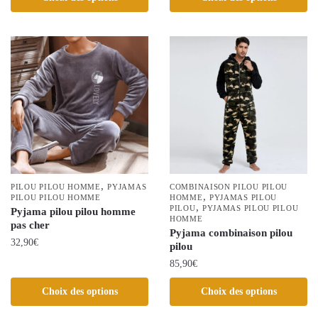
produit
produit
a
a
plusieurs
plusieurs
variations.
variations.
Les
Les
options
options
peuvent
peuvent
être
être
choisies
choisies
sur
sur
la
la
,
page
PILOU PILOU HOMME
PYJAMAS
COMBINAISON PILOU PILOU
,
PILOU PILOU HOMME
page
HOMME
PYJAMAS PILOU
du
,
PILOU
PYJAMAS PILOU PILOU
Pyjama pilou pilou homme
du
HOMME
produit
pas cher
produit
Pyjama combinaison pilou
32,90
€
pilou
85,90
€
Ce
produit
Ce
Choix des options
Choix des options
a
produit
plusieurs