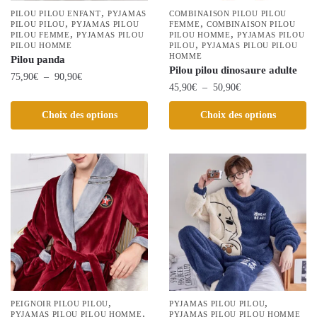
page
la
,
PILOU PILOU ENFANT
PYJAMAS
COMBINAISON PILOU PILOU
du
,
,
PILOU PILOU
PYJAMAS PILOU
page
FEMME
COMBINAISON PILOU
,
,
PILOU FEMME
PYJAMAS PILOU
PILOU HOMME
PYJAMAS PILOU
produit
du
,
PILOU HOMME
PILOU
PYJAMAS PILOU PILOU
HOMME
Pilou panda
produit
Pilou pilou dinosaure adulte
Plage
75,90
€
–
90,90
€
Plage
45,90
€
–
50,90
€
de
Ce
de
prix :
Ce
Choix des options
Choix des options
produit
prix :
75,90€
produit
45,90€
a
à
a
à
plusieurs
90,90€
plusieurs
50,90€
variations.
variations.
Les
Les
options
options
peuvent
peuvent
être
être
choisies
choisies
sur
sur
la
la
,
,
page
PEIGNOIR PILOU PILOU
PYJAMAS PILOU PILOU
,
PYJAMAS PILOU PILOU HOMME
page
PYJAMAS PILOU PILOU HOMME