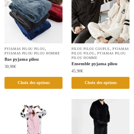
options
Les
peuvent
options
être
peuvent
choisies
être
sur
choisies
la
sur
page
la
,
,
PYJAMAS PILOU PILOU
PILOU PILOU COUPLE
PYJAMAS
du
,
page
PYJAMAS PILOU PILOU HOMME
PILOU PILOU
PYJAMAS PILOU
PILOU HOMME
Bas pyjama pilou
produit
du
Ensemble pyjama pilou
30,90
€
produit
45,90
€
Ce
Ce
Choix des options
Choix des options
produit
produit
a
a
plusieurs
plusieurs
variations.
variations.
Les
Les
options
options
peuvent
peuvent