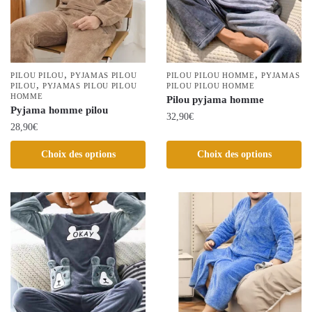
peuvent
peuvent
être
être
choisies
choisies
sur
sur
la
la
,
,
PILOU PILOU
PYJAMAS PILOU
PILOU PILOU HOMME
PYJAMAS
,
page
PILOU
PYJAMAS PILOU PILOU
page
PILOU PILOU HOMME
HOMME
Pilou pyjama homme
du
du
Pyjama homme pilou
32,90
€
produit
produit
28,90
€
Ce
Ce
Choix des options
Choix des options
produit
produit
a
a
plusieurs
plusieurs
variations.
variations.
Les
Les
options
options
peuvent
peuvent
être
être
choisies
choisies
sur