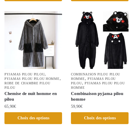
produit
variations.
a
Les
plusieurs
options
variations.
peuvent
Les
être
options
choisies
peuvent
sur
être
la
choisies
page
sur
du
la
,
PYJAMAS PILOU PILOU
COMBINAISON PILOU PILOU
produit
,
,
PYJAMAS PILOU PILOU HOMME
page
HOMME
PYJAMAS PILOU
,
ROBE DE CHAMBRE PILOU
PILOU
PYJAMAS PILOU PILOU
du
PILOU
HOMME
Chemise de nuit homme en
produit
Combinaison pyjama pilou
pilou
homme
65,90
€
59,90
€
Ce
Ce
Choix des options
Choix des options
produit
produit
a
a