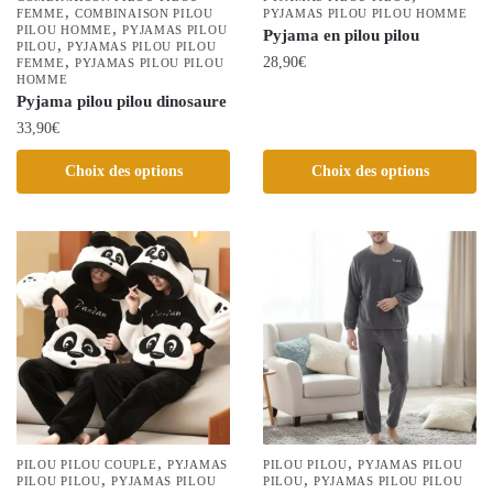
,
FEMME
COMBINAISON PILOU
PYJAMAS PILOU PILOU HOMME
,
PILOU HOMME
PYJAMAS PILOU
Pyjama en pilou pilou
,
PILOU
PYJAMAS PILOU PILOU
,
28,90
€
FEMME
PYJAMAS PILOU PILOU
HOMME
Ce
Pyjama pilou pilou dinosaure
produit
33,90
€
a
Ce
Choix des options
Choix des options
plusieurs
produit
variations.
a
Les
plusieurs
options
variations.
peuvent
Les
être
options
choisies
peuvent
sur
être
la
choisies
page
sur
du
la
,
,
PILOU PILOU COUPLE
PYJAMAS
PILOU PILOU
PYJAMAS PILOU
produit
,
,
page
PILOU PILOU
PYJAMAS PILOU
PILOU
PYJAMAS PILOU PILOU