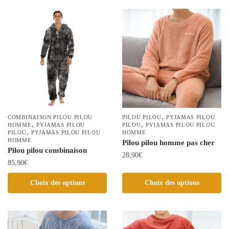
a
variations.
plusieurs
Les
variations.
options
Les
peuvent
options
être
peuvent
choisies
être
sur
choisies
la
sur
page
la
,
COMBINAISON PILOU PILOU
PILOU PILOU
PYJAMAS PILOU
du
,
,
HOMME
PYJAMAS PILOU
page
PILOU
PYJAMAS PILOU PILOU
,
PILOU
PYJAMAS PILOU PILOU
HOMME
produit
du
HOMME
Pilou pilou homme pas cher
Pilou pilou combinaison
produit
28,90
€
85,90
€
Ce
Ce
Choix des options
Choix des options
produit
produit
a
a
plusieurs
plusieurs
variations.