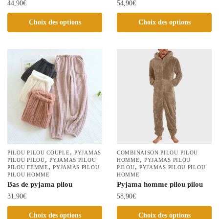
44,90
€
54,90
€
produit
Ce
Ce
Choix des options
Choix des options
produit
produit
a
a
plusieurs
plusieurs
variations.
variations.
Les
Les
options
options
peuvent
peuvent
être
être
choisies
choisies
sur
sur
la
la
,
PILOU PILOU COUPLE
PYJAMAS
COMBINAISON PILOU PILOU
,
,
page
PILOU PILOU
PYJAMAS PILOU
page
HOMME
PYJAMAS PILOU
,
,
PILOU FEMME
PYJAMAS PILOU
PILOU
PYJAMAS PILOU PILOU
du
du
PILOU HOMME
HOMME
produit
Bas de pyjama pilou
produit
Pyjama homme pilou pilou
31,90
€
58,90
€
Ce
Ce
Choix des options
Choix des options