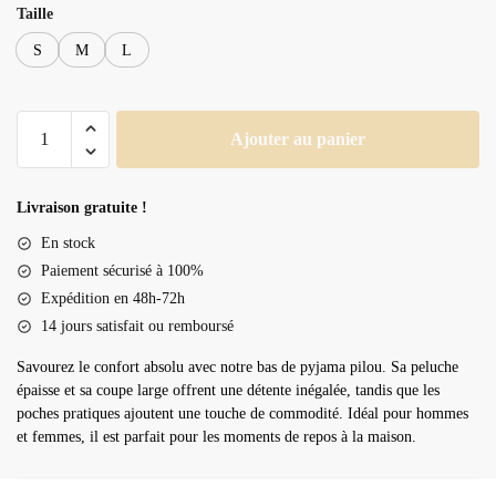
Taille
S
M
L
quantité
Ajouter au panier
de
Bas
de
Livraison gratuite !
pyjama
En stock
pilou
Paiement sécurisé à 100%
Expédition en 48h-72h
14 jours satisfait ou remboursé
Savourez le confort absolu avec notre bas de pyjama pilou. Sa peluche
épaisse et sa coupe large offrent une détente inégalée, tandis que les
poches pratiques ajoutent une touche de commodité. Idéal pour hommes
et femmes, il est parfait pour les moments de repos à la maison.