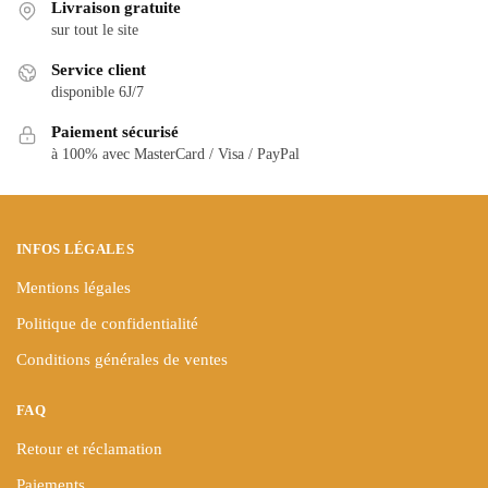
variations.
variations.
Livraison gratuite
Les
Les
sur tout le site
options
options
Service client
peuvent
peuvent
disponible 6J/7
être
être
choisies
Paiement sécurisé
choisies
à 100% avec MasterCard / Visa / PayPal
sur
sur
la
la
page
page
du
du
INFOS LÉGALES
produit
produit
Mentions légales
Politique de confidentialité
Conditions générales de ventes
FAQ
Retour et réclamation
Paiements