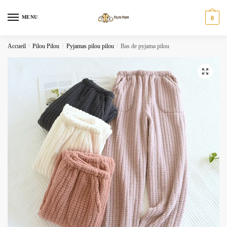
Skip
Skip
to
to
MENU
0
navigation
content
Accueil
/
Pilou Pilou
/
Pyjamas pilou pilou
/
Bas de pyjama pilou