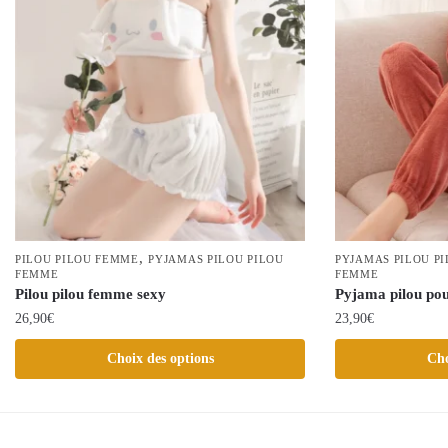
,
PILOU PILOU FEMME
PYJAMAS PILOU PILOU
PYJAMAS PILOU P
FEMME
FEMME
Pilou pilou femme sexy
Pyjama pilou po
26,90
€
23,90
€
Ce
Ce
Choix des options
Cho
produit
produit
a
a
plusieurs
plusieurs