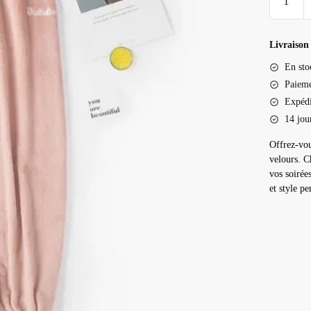
de
Pantalon
pilou
Livraison 
pilou
En sto
femme
Paieme
Expédi
14 jou
Offrez-vou
velours. C
vos soirée
et style pe