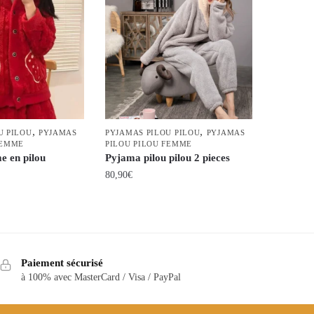
,
,
U PILOU
PYJAMAS
PYJAMAS PILOU PILOU
PYJAMAS
FEMME
PILOU PILOU FEMME
 en pilou
Pyjama pilou pilou 2 pieces
80,90
€
Ce
produit
a
plusieurs
Paiement sécurisé
variations.
à 100% avec MasterCard / Visa / PayPal
Les
options