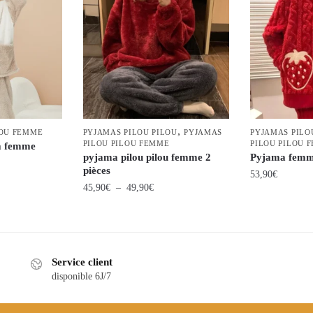
,
LOU FEMME
PYJAMAS PILOU PILOU
PYJAMAS
PYJAMAS PILO
PILOU PILOU FEMME
PILOU PILOU 
ma femme
pyjama pilou pilou femme 2
Pyjama femme
pièces
53,90
€
Plage
45,90
€
–
49,90
€
Ce
de
Ce
produit
prix :
produit
45,90€
a
a
à
plusieurs
Service client
plusieurs
49,90€
variations.
disponible 6J/7
variations.
Les
Les
options