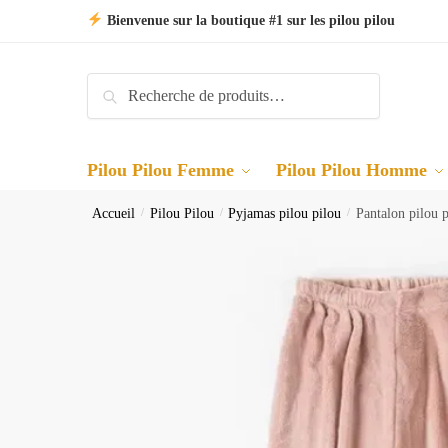
Skip
Skip
Bienvenue sur la boutique #1 sur les pilou pilou
to
to
navigation
content
Recherche
Recherche
pour :
Pilou Pilou Femme
Pilou Pilou Homme
Accueil
/
Pilou Pilou
/
Pyjamas pilou pilou
/
Pantalon pilou 