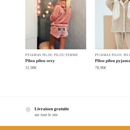
PYJAMAS PILOU PILOU FEMME
PYJAMAS PILOU PI
Pilou pilou sexy
Pilou pilou pyja
31,90
€
78,90
€
Ce
Ce
produit
produit
a
a
plusieurs
plusieurs
variations.
variations.
Livraison gratuite
Les
Les
sur tout le site
options
options
peuvent
peuvent