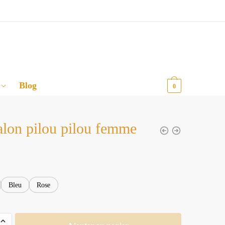
Blog
0,00
€
0
alon pilou pilou femme
Bleu
Rose