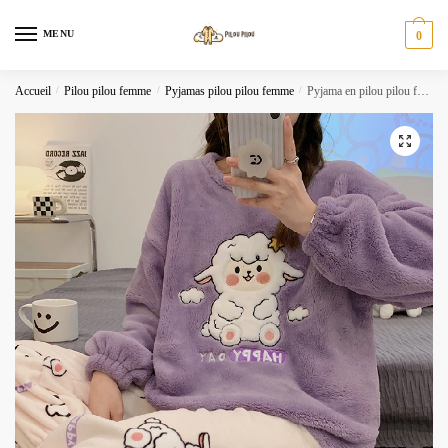
Skip
Skip
to
to
MENU
0
navigation
content
Accueil
/
Pilou pilou femme
/
Pyjamas pilou pilou femme
/
Pyjama en pilou pilou femme