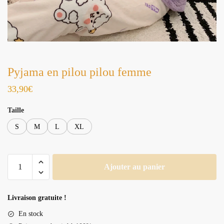
Pyjama en pilou pilou femme
33,90
€
Taille
S
M
L
XL
quantité
Ajouter au panier
de
Pyjama
en
Livraison gratuite !
pilou
En stock
pilou