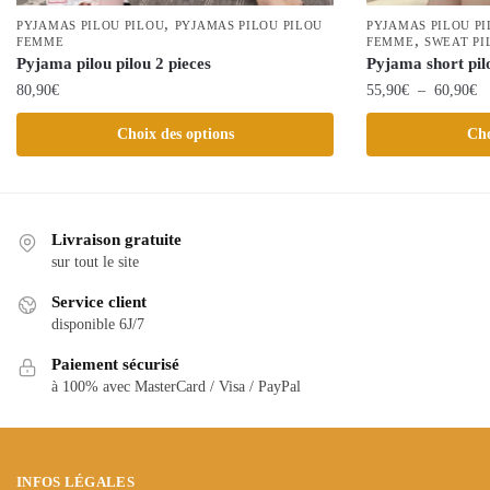
,
PYJAMAS PILOU PILOU
PYJAMAS PILOU PILOU
PYJAMAS PILOU P
,
FEMME
FEMME
SWEAT PI
Pyjama pilou pilou 2 pieces
Pyjama short pil
Pl
80,90
€
55,90
€
–
60,90
€
de
Ce
Ce
Choix des options
Cho
pr
produit
produit
55
a
a
à
plusieurs
plusieurs
60
variations.
variations.
Livraison gratuite
Les
Les
sur tout le site
options
options
Service client
peuvent
peuvent
disponible 6J/7
être
être
choisies
Paiement sécurisé
choisies
à 100% avec MasterCard / Visa / PayPal
sur
sur
la
la
page
page
du
du
INFOS LÉGALES