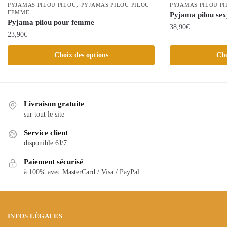
,
PYJAMAS PILOU PILOU
PYJAMAS PILOU PILOU
PYJAMAS PILOU P
FEMME
Pyjama pilou sex
Pyjama pilou pour femme
38,90
€
23,90
€
Ce
Ce
Choix des options
Cho
produit
produit
a
a
plusieurs
plusieurs
variations.
variations.
Livraison gratuite
Les
Les
sur tout le site
options
options
peuvent
Service client
peuvent
être
disponible 6J/7
être
choisies
choisies
Paiement sécurisé
sur
à 100% avec MasterCard / Visa / PayPal
sur
la
la
page
page
du
du
produit
INFOS LÉGALES
produit