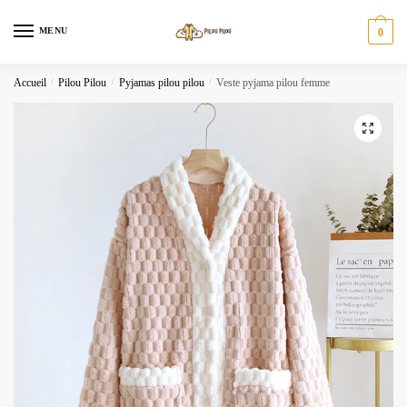
Skip
Skip
to
to
MENU
0
navigation
content
Accueil
/
Pilou Pilou
/
Pyjamas pilou pilou
/
Veste pyjama pilou femme