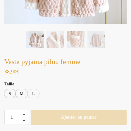
Veste pyjama pilou femme
38,90
€
Taille
S
M
L
quantité
Ajouter au panier
de
Veste