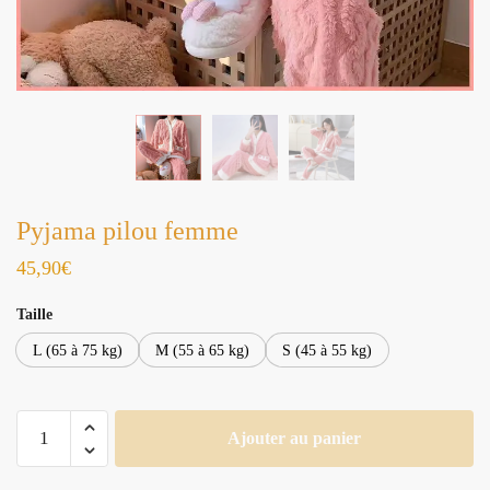
Pyjama pilou femme
45,90
€
Taille
L (65 à 75 kg)
M (55 à 65 kg)
S (45 à 55 kg)
quantité
Ajouter au panier
de
Pyjama