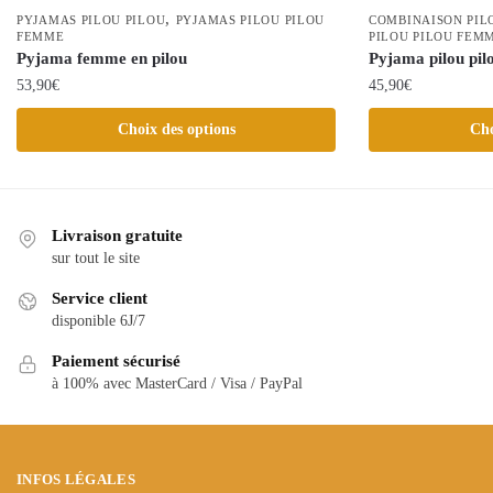
,
PYJAMAS PILOU PILOU
PYJAMAS PILOU PILOU
COMBINAISON PIL
FEMME
PILOU PILOU FEM
Pyjama femme en pilou
Pyjama pilou pil
53,90
€
45,90
€
Ce
Ce
Choix des options
Cho
produit
produit
a
a
plusieurs
plusieurs
variations.
variations.
Livraison gratuite
Les
Les
sur tout le site
options
options
Service client
peuvent
peuvent
disponible 6J/7
être
être
choisies
Paiement sécurisé
choisies
à 100% avec MasterCard / Visa / PayPal
sur
sur
la
la
page
page
du
du
INFOS LÉGALES