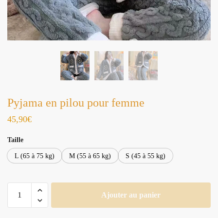
Pyjama en pilou pour femme
45,90
€
Taille
L (65 à 75 kg)
M (55 à 65 kg)
S (45 à 55 kg)
quantité
Ajouter au panier
de
Pyjama