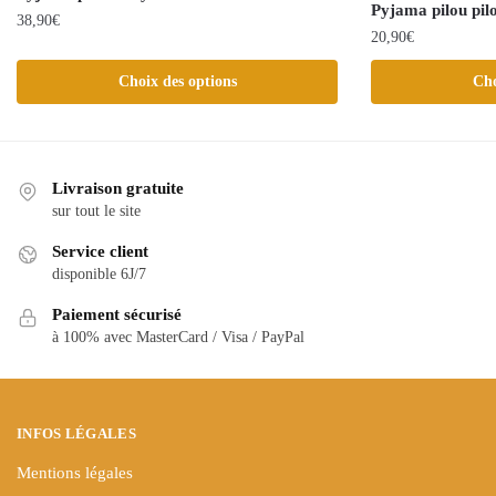
Pyjama pilou pil
38,90
€
20,90
€
Ce
Ce
Choix des options
Cho
produit
produit
a
a
plusieurs
plusieurs
variations.
variations.
Livraison gratuite
Les
Les
sur tout le site
options
options
peuvent
Service client
peuvent
être
disponible 6J/7
être
choisies
Paiement sécurisé
choisies
sur
à 100% avec MasterCard / Visa / PayPal
sur
la
la
page
page
du
du
produit
INFOS LÉGALES
produit
Mentions légales