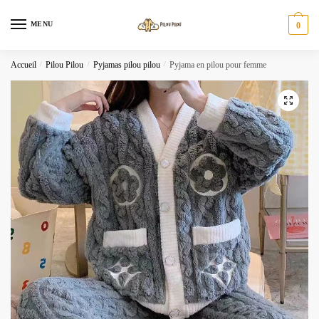
Skip
Skip
to
to
MENU
0
navigation
content
Accueil
/
Pilou Pilou
/
Pyjamas pilou pilou
/
Pyjama en pilou pour femme