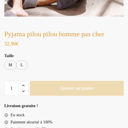
Pyjama pilou pilou homme pas cher
32,90
€
Taille
M
L
quantité
Ajouter au panier
de
Pyjama
pilou
Livraison gratuite !
pilou
En stock
homme
Paiement sécurisé à 100%
pas