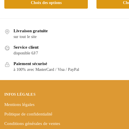
Choix des options
Cho
a
a
plusieurs
plusieurs
variations.
variations.
Les
Les
Livraison gratuite
options
options
sur tout le site
peuvent
peuvent
Service client
être
être
disponible 6J/7
choisies
choisies
sur
sur
Paiement sécurisé
la
la
à 100% avec MasterCard / Visa / PayPal
page
page
du
du
produit
produit
INFOS LÉGALES
Mentions légales
Politique de confidentialité
Conditions générales de ventes