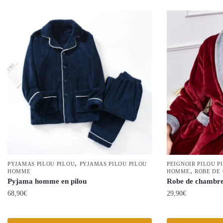
,
PYJAMAS PILOU PILOU
PYJAMAS PILOU PILOU
PEIGNOIR PILOU P
,
HOMME
HOMME
ROBE DE
Pyjama homme en pilou
Robe de chambre
68,90
€
29,90
€
Ce
Ce
produit
produit