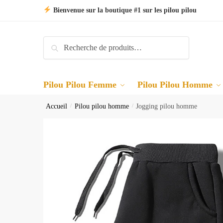
Skip
Skip
Bienvenue sur la boutique #1 sur les pilou pilou
to
to
navigation
content
Recherche
Recherche
pour :
Pilou Pilou Femme
Pilou Pilou Homme
Accueil
/
Pilou pilou homme
/
Jogging pilou homme