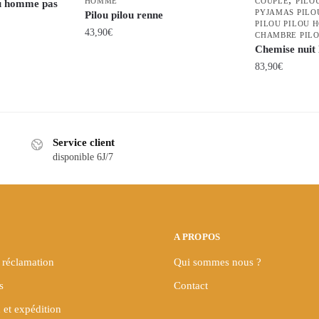
HOMME
COUPLE
PILO
ou homme pas
PYJAMAS PILO
Pilou pilou renne
PILOU PILOU 
43,90
€
CHAMBRE PILO
Chemise nuit 
Ce
83,90
€
produit
Ce
a
produit
plusieurs
a
variations.
Service client
plusieurs
Les
disponible 6J/7
variations.
options
Les
peuvent
options
être
peuvent
choisies
être
sur
A PROPOS
choisies
la
 réclamation
Qui sommes nous ?
sur
page
s
Contact
la
du
page
produit
 et expédition