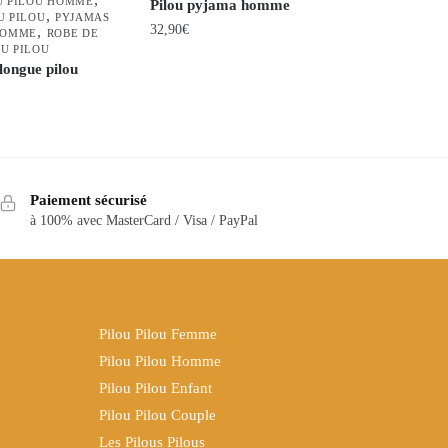
U PILOU HOMME
Pilou pyjama homme
,
U PILOU
PYJAMAS
32,90
€
,
HOMME
ROBE DE
U PILOU
Ce
longue pilou
produit
a
plusieurs
variations.
Les
Paiement sécurisé
options
à 100% avec MasterCard / Visa / PayPal
peuvent
être
choisies
sur
Pilou Pilou Femme
la
Pilou Pilou Homme
page
Pilou Pilou Enfant
du
produit
Pilou Pilou Couple
Les Pilous Pilous