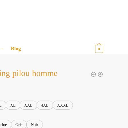
Blog
0,00
€
0
ing pilou homme
L
XL
XXL
4XL
XXXL
rine
Gris
Noir