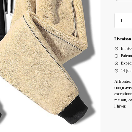
quantité
de
Jogging
pilou
Livraison 
homme
En sto
Paieme
Expédi
14 jou
Affrontez 
conçu avec
exceptionne
maison, ce
l’hiver.