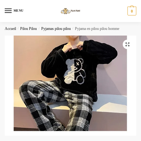
Skip
Skip
to
to
MENU
0
navigation
content
Accueil
/
Pilou Pilou
/
Pyjamas pilou pilou
/
Pyjama en pilou pilou homme