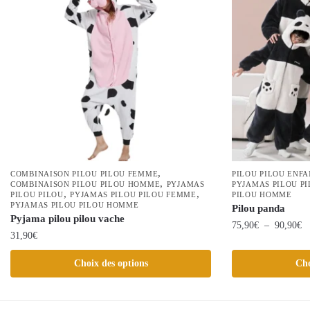
,
COMBINAISON PILOU PILOU FEMME
PILOU PILOU ENF
,
COMBINAISON PILOU PILOU HOMME
PYJAMAS
PYJAMAS PILOU P
,
,
PILOU PILOU
PYJAMAS PILOU PILOU FEMME
PILOU HOMME
PYJAMAS PILOU PILOU HOMME
Pilou panda
Pyjama pilou pilou vache
Pl
75,90
€
–
90,90
€
31,90
€
de
Ce
pr
Ce
Choix des options
Cho
produit
75
produit
a
à
a
plusieurs
90
plusieurs