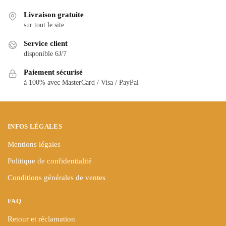
variations.
variations.
Livraison gratuite
Les
Les
sur tout le site
options
options
peuvent
Service client
peuvent
être
disponible 6J/7
être
choisies
choisies
Paiement sécurisé
sur
à 100% avec MasterCard / Visa / PayPal
sur
la
la
page
page
du
du
produit
INFOS LÉGALES
produit
Mentions légales
Politique de confidentialité
Conditions générales de ventes
FAQ
Retour et réclamation