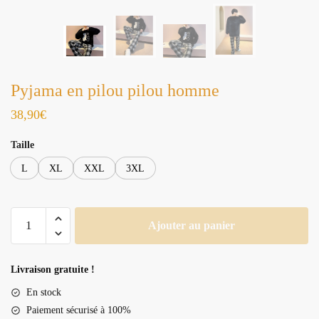
Pyjama en pilou pilou homme
38,90
€
Taille
L
XL
XXL
3XL
quantité
Ajouter au panier
de
Pyjama
en
Livraison gratuite !
pilou
En stock
pilou
Paiement sécurisé à 100%
homme