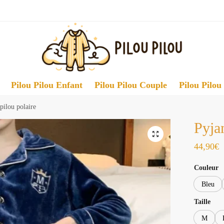
Pilou Pilou Enfant
Pilou Pilou Couple
Pilou Pilou
ilou polaire
Pyja
44,90
€
Couleur
Bleu
Taille
M