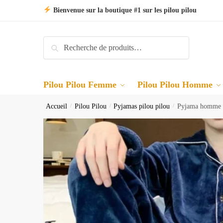
Skip
Skip
Bienvenue sur la boutique #1 sur les pilou pilou
to
to
navigation
content
Recherche
Recherche
pour :
Pilou Pilou Femme
Pilou Pilou Homme
Accueil
/
Pilou Pilou
/
Pyjamas pilou pilou
/
Pyjama homme p