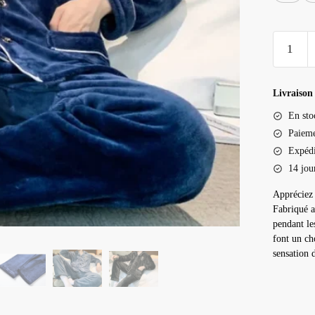
quantité
de
Pyjama
homme
Livraison 
pilou
En sto
polaire
Paieme
Expédi
14 jou
Appréciez 
Fabriqué a
pendant le
font un ch
sensation 