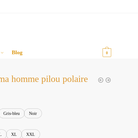
Blog
0,00
€
0
ma homme pilou polaire
Gris-bleu
Noir
L
XL
XXL