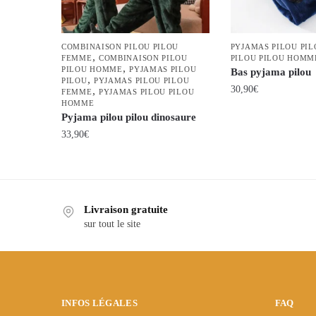
COMBINAISON PILOU PILOU
PYJAMAS PILOU PIL
,
FEMME
COMBINAISON PILOU
PILOU PILOU HOMM
,
PILOU HOMME
PYJAMAS PILOU
Bas pyjama pilou
,
PILOU
PYJAMAS PILOU PILOU
30,90
€
,
FEMME
PYJAMAS PILOU PILOU
HOMME
Ce
Pyjama pilou pilou dinosaure
produit
33,90
€
a
Ce
plusieurs
produit
variations.
a
Les
Livraison gratuite
plusieurs
options
sur tout le site
variations.
peuvent
Les
être
options
choisies
peuvent
sur
être
INFOS LÉGALES
FAQ
la