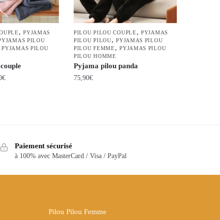
,
,
COUPLE
PYJAMAS
PILOU PILOU COUPLE
PYJAMAS
,
PYJAMAS PILOU
PILOU PILOU
PYJAMAS PILOU
,
,
PYJAMAS PILOU
PILOU FEMME
PYJAMAS PILOU
PILOU HOMME
 couple
Pyjama pilou panda
Plage
0
€
75,90
€
de
Ce
prix :
produit
70,90€
a
à
80,90€
plusieurs
variations.
Paiement sécurisé
à 100% avec MasterCard / Visa / PayPal
Les
options
peuvent
être
choisies
Pilou Pilou Femme
sur