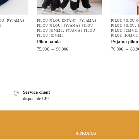
,
,
OU
PYJAMAS
PILOU PILOU ENFANT
PYJAMAS
PILOU PILOU 
,
,
E
PILOU PILOU
PYJAMAS PILOU
PILOU PILOU
,
PILOU FEMME
PYJAMAS PILOU
PILOU FEMME
PILOU HOMME
PILOU HOMME
Pilou panda
Pyjama pilou
Plage
75,90
€
–
90,90
€
70,90
€
–
80,9
de
Ce
Ce
prix :
produit
produit
75,90€
a
a
à
plusieurs
90,90€
plusieurs
variations.
variations.
Service client
disponible 6J/7
Les
Les
options
options
peuvent
peuvent
être
être
choisies
choisies
A PROPOS
sur
sur