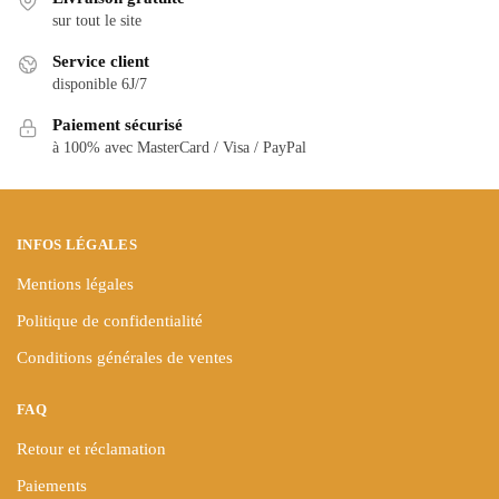
Les
Les
sur tout le site
options
options
peuvent
peuvent
Service client
être
être
disponible 6J/7
choisies
choisies
Paiement sécurisé
sur
sur
à 100% avec MasterCard / Visa / PayPal
la
la
page
page
du
du
produit
produit
INFOS LÉGALES
Mentions légales
Politique de confidentialité
Conditions générales de ventes
FAQ
Retour et réclamation
Paiements