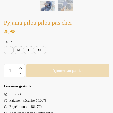
Pyjama pilou pilou pas cher
28,90
€
Taille
S
M
L
XL
quantité
Ajouter au panier
de
Pyjama
pilou
Livraison gratuite !
pilou
En stock
pas
Paiement sécurisé à 100%
cher
Expédition en 48h-72h