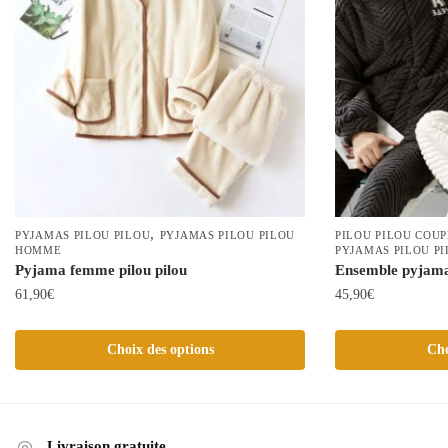
,
PYJAMAS PILOU PILOU
PYJAMAS PILOU PILOU
PILOU PILOU COU
HOMME
PYJAMAS PILOU P
Pyjama femme pilou pilou
Ensemble pyjama
61,90
€
45,90
€
Ce
Ce
Choix des options
Cho
produit
produit
a
a
plusieurs
plusieurs
variations.
variations.
Livraison gratuite