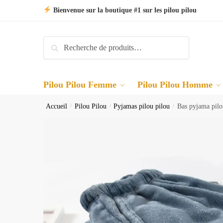
Skip
Skip
Bienvenue sur la boutique #1 sur les pilou pilou
to
to
navigation
content
Recherche
Recherche
pour :
Pilou Pilou Femme
Pilou Pilou Homme
Accueil
/
Pilou Pilou
/
Pyjamas pilou pilou
/
Bas pyjama pilo