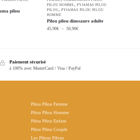
,
PILOU HOMME
PYJAMAS PILOU
,
PILOU
PYJAMAS PILOU PILOU
ama pilou
HOMME
Pilou pilou dinosaure adulte
Plage
45,90
€
–
50,90
€
de
Ce
prix :
produit
45,90€
a
à
Paiement sécurisé
plusieurs
50,90€
à 100% avec MasterCard / Visa / PayPal
variations.
Les
options
peuvent
être
Pilou Pilou Femme
choisies
Pilou Pilou Homme
sur
Pilou Pilou Enfant
la
Pilou Pilou Couple
page
Les Pilous Pilous