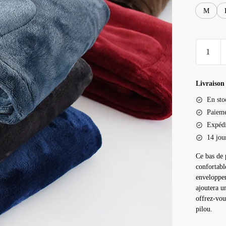
M
quantité
de
Bas
pyjama
Livraison 
pilou
En sto
Paieme
Expédi
14 jou
Ce bas de 
confortabl
envelopper
ajoutera u
offrez-vou
pilou.