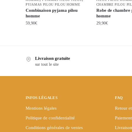
PYJAMAS PILOU PILOU HOMME
CHAMBRE PILOU PI
Combinaison pyjama pilou
Robe de chambre p
homme
homme
59,90
€
29,90
€
Ce
Ce
produit
produit
a
a
plusieurs
plusieurs
Livraison gratuite
variations.
variations.
sur tout le site
Les
Les
options
options
peuvent
peuvent
être
être
INFOS LÉGALES
FAQ
choisies
choisies
sur
sur
Mentions légales
Retour et
la
la
Politique de confidentialité
Paiement
page
page
Conditions générales de ventes
Livraison
du
du