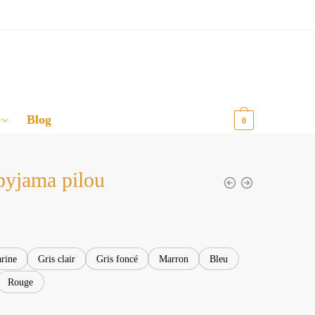
Blog
0,00
€
0
pyjama pilou
rine
Gris clair
Gris foncé
Marron
Bleu
Rouge