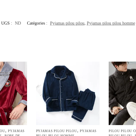
UGS :
ND
Catégories :
Pyjamas pilou pilou
,
Pyjamas pilou pilou homme
,
,
LOU
PYJAMAS
PYJAMAS PILOU PILOU
PYJAMAS
PILOU PILOU 
,
,
E
ROBE DE
PILOU PILOU HOMME
PILOU PILOU