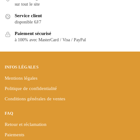
Les
Les
sur tout le site
options
options
Service client
peuvent
peuvent
disponible 6J/7
être
être
choisies
Paiement sécurisé
choisies
à 100% avec MasterCard / Visa / PayPal
sur
sur
la
la
page
page
du
du
INFOS LÉGALES
produit
produit
Mentions légales
Politique de confidentialité
Conditions générales de ventes
FAQ
Retour et réclamation
Paiements