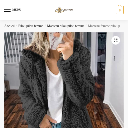
Skip
Skip
to
to
MENU
0
navigation
content
Accueil
/
Pilou pilou femme
/
Manteau pilou pilou femme
/
Manteau femme pilou pilou