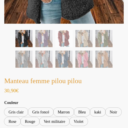
Manteau femme pilou pilou
30,90
€
Couleur
Gris clair
Gris foncé
Marron
Bleu
kaki
Noir
Rose
Rouge
Vert militaire
Violet