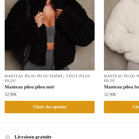
,
MANTEAU PILOU PILOU FEMME
VESTE PILOU
MANTEAU PILOU 
PILOU
PILOU
Manteau pilou pilou noir
Manteau pilou f
32,90
€
32,90
€
Ce
Ce
Choix des options
Cho
produit
produit
a
a
plusieurs
plusieurs
variations.
variations.
Livraison gratuite