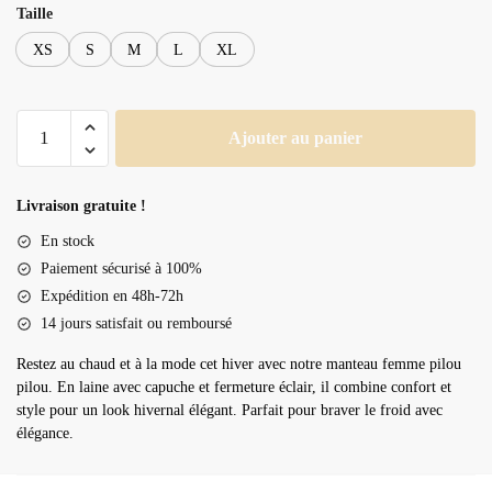
Taille
XS
S
M
L
XL
quantité
Ajouter au panier
de
Manteau
femme
Livraison gratuite !
pilou
En stock
pilou
Paiement sécurisé à 100%
Expédition en 48h-72h
14 jours satisfait ou remboursé
Restez au chaud et à la mode cet hiver avec notre manteau femme pilou
pilou. En laine avec capuche et fermeture éclair, il combine confort et
style pour un look hivernal élégant. Parfait pour braver le froid avec
élégance.