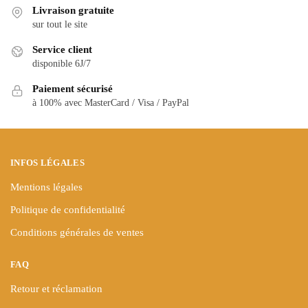
variations.
Livraison gratuite
Les
Les
sur tout le site
options
options
peuvent
Service client
peuvent
être
disponible 6J/7
être
choisies
choisies
Paiement sécurisé
sur
à 100% avec MasterCard / Visa / PayPal
sur
la
la
page
page
du
du
produit
INFOS LÉGALES
produit
Mentions légales
Politique de confidentialité
Conditions générales de ventes
FAQ
Retour et réclamation