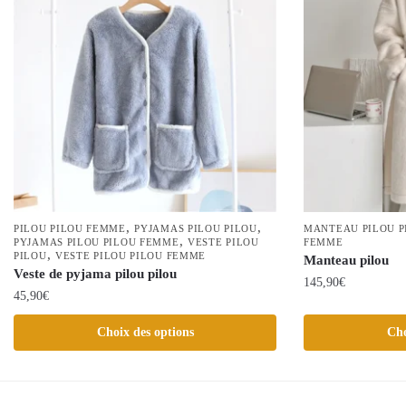
,
,
PILOU PILOU FEMME
PYJAMAS PILOU PILOU
MANTEAU PILOU 
,
PYJAMAS PILOU PILOU FEMME
VESTE PILOU
FEMME
,
PILOU
VESTE PILOU PILOU FEMME
Manteau pilou
Veste de pyjama pilou pilou
145,90
€
45,90
€
Ce
Ce
Choix des options
Cho
produit
produit
a
a
plusieurs
plusieurs
variations.