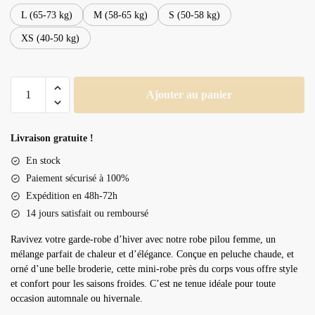
L (65-73 kg)
M (58-65 kg)
S (50-58 kg)
XS (40-50 kg)
quantité
Ajouter au panier
de
Robe
pilou
Livraison gratuite !
femme
En stock
Paiement sécurisé à 100%
Expédition en 48h-72h
14 jours satisfait ou remboursé
Ravivez votre garde-robe d’hiver avec notre robe pilou femme, un
mélange parfait de chaleur et d’élégance. Conçue en peluche chaude, et
orné d’une belle broderie, cette mini-robe près du corps vous offre style
et confort pour les saisons froides. C’est ne tenue idéale pour toute
occasion automnale ou hivernale.