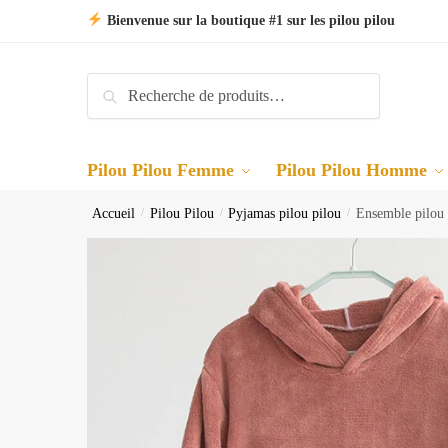
Skip
Skip
Bienvenue sur la boutique #1 sur les pilou pilou
to
to
navigation
content
Recherche
Recherche
pour :
Pilou Pilou Femme
Pilou Pilou Homme
Accueil
/
Pilou Pilou
/
Pyjamas pilou pilou
/
Ensemble pilou