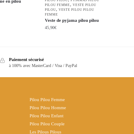
e en pilou
,
PILOU FEMME
VESTE PILOU
,
PILOU
VESTE PILOU PILOU
FEMME
Veste de pyjama pilou pilou
45,90
€
Ce
produit
a
Paiement sécurisé
plusieurs
à 100% avec MasterCard / Visa / PayPal
variations.
Les
options
peuvent
être
Pilou Pilou Femme
choisies
Pilou Pilou Homme
sur
Pilou Pilou Enfant
la
Pilou Pilou Couple
page
Les Pilous Pilous