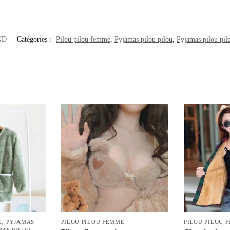
ND
Catégories :
Pilou pilou femme
,
Pyjamas pilou pilou
,
Pyjamas pilou pi
,
E
PYJAMAS
PILOU PILOU FEMME
PILOU PILOU 
MAS PILOU