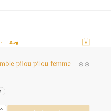
Blog
0,00
€
0
mble pilou pilou femme
M