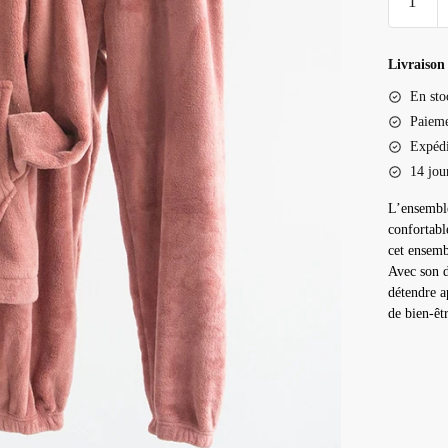
de
Ensembl
pilou
Livraison 
pilou
En sto
femme
Paieme
Expédi
14 jou
L’ensemble
confortabl
cet ensemb
Avec son d
détendre a
de bien-êt