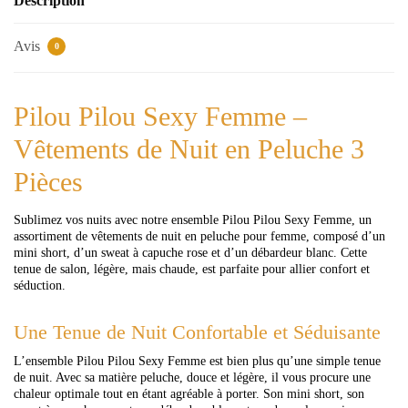
Description
Avis
0
Pilou Pilou Sexy Femme –
Vêtements de Nuit en Peluche 3
Pièces
Sublimez vos nuits avec notre ensemble Pilou Pilou Sexy Femme, un
assortiment de vêtements de nuit en peluche pour femme, composé d’un
mini short, d’un sweat à capuche rose et d’un débardeur blanc. Cette
tenue de salon, légère, mais chaude, est parfaite pour allier confort et
séduction.
Une Tenue de Nuit Confortable et Séduisante
L’ensemble Pilou Pilou Sexy Femme est bien plus qu’une simple tenue
de nuit. Avec sa matière peluche, douce et légère, il vous procure une
chaleur optimale tout en étant agréable à porter. Son mini short, son