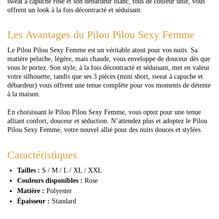
sweat à capuche rose et son débardeur blanc, tous de couleur unie, vous
offrent un look à la fois décontracté et séduisant.
Les Avantages du Pilou Pilou Sexy Femme
Le Pilou Pilou Sexy Femme est un véritable atout pour vos nuits. Sa
matière peluche, légère, mais chaude, vous enveloppe de douceur dès que
vous le portez. Son style, à la fois décontracté et séduisant, met en valeur
votre silhouette, tandis que ses 3 pièces (mini short, sweat à capuche et
débardeur) vous offrent une tenue complète pour vos moments de détente
à la maison.
En choisissant le Pilou Pilou Sexy Femme, vous optez pour une tenue
alliant confort, douceur et séduction. N’attendez plus et adoptez le Pilou
Pilou Sexy Femme, votre nouvel allié pour des nuits douces et stylées.
Caractéristiques
Tailles :
S / M / L / XL / XXL
Couleurs disponibles :
Rose
Matière :
Polyester
Épaisseur :
Standard