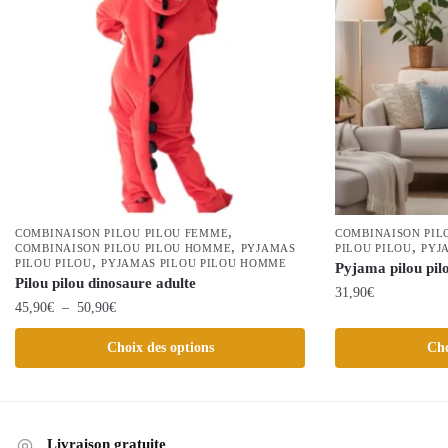
,
COMBINAISON PILOU PILOU FEMME
COMBINAISON PIL
,
,
COMBINAISON PILOU PILOU HOMME
PYJAMAS
PILOU PILOU
PYJ
,
PILOU PILOU
PYJAMAS PILOU PILOU HOMME
Pyjama pilou pil
Pilou pilou dinosaure adulte
31,90
€
Plage
45,90
€
–
50,90
€
Ce
de
Ce
Choix des options
Cho
prix :
produit
produit
45,90€
a
a
à
plusieurs
plusieurs
50,90€
variations.
variations.
Livraison gratuite
Les