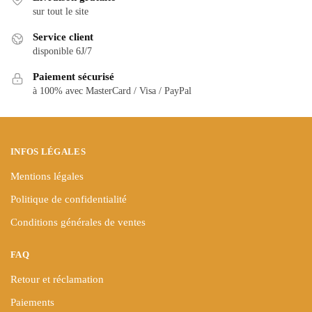
Les
sur tout le site
options
options
peuvent
Service client
peuvent
être
disponible 6J/7
être
choisies
choisies
Paiement sécurisé
sur
à 100% avec MasterCard / Visa / PayPal
sur
la
la
page
page
du
du
produit
INFOS LÉGALES
produit
Mentions légales
Politique de confidentialité
Conditions générales de ventes
FAQ
Retour et réclamation
Paiements