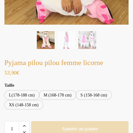
Pyjama pilou pilou femme licorne
53,90
€
Taille
L(178-188 cm)
M (168-178 cm)
S (158-168 cm)
XS (148-158 cm)
quantité
Ajouter au panier
de