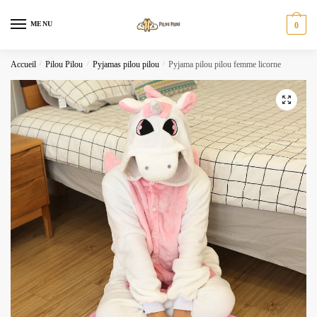
Skip
Skip
to
to
MENU
0
navigation
content
Accueil
/
Pilou Pilou
/
Pyjamas pilou pilou
/
Pyjama pilou pilou femme licorne