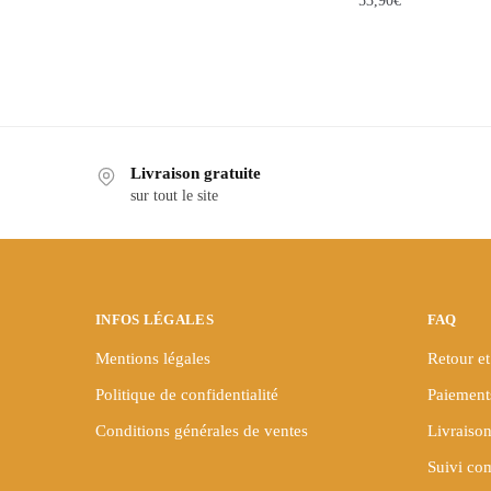
53,90
€
Ce
Ce
produit
produit
a
a
plusieurs
plusieurs
variations.
variations.
Les
Livraison gratuite
Les
options
sur tout le site
options
peuvent
peuvent
être
être
choisies
choisies
sur
sur
INFOS LÉGALES
FAQ
la
la
page
Mentions légales
Retour et
page
du
Politique de confidentialité
Paiement
du
produit
produit
Conditions générales de ventes
Livraison
Suivi c