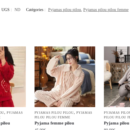
UGS :
ND
Catégories :
Pyjamas pilou pilou
,
Pyjamas pilou pilou femme
,
,
OU
PYJAMAS
PYJAMAS PILOU PILOU
PYJAMAS
PYJAMAS PILO
E
PILOU PILOU FEMME
PILOU PILOU 
pilou
Pyjama femme pilou
Pyjama pilou 