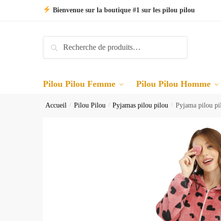
Skip
Skip
Bienvenue sur la boutique #1 sur les pilou pilou
to
to
navigation
content
Recherche
Recherche
pour :
Pilou Pilou Femme
Pilou Pilou Homme
Accueil
/
Pilou Pilou
/
Pyjamas pilou pilou
/
Pyjama pilou pi