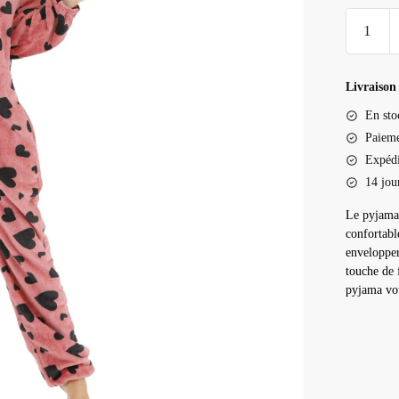
quantité
de
Pyjama
pilou
Livraison 
pilou
En sto
rose
Paieme
Expédi
14 jou
Le pyjama 
confortabl
envelopper
touche de 
pyjama vou