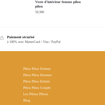
Veste d’intérieur femme pilou
pilou
50,90
€
Ce
produit
a
Paiement sécurisé
plusieurs
à 100% avec MasterCard / Visa / PayPal
variations.
Les
options
peuvent
être
Pilou Pilou Femme
choisies
Pilou Pilou Homme
sur
Pilou Pilou Enfant
la
Pilou Pilou Couple
page
Les Pilous Pilous
du
Blog
produit