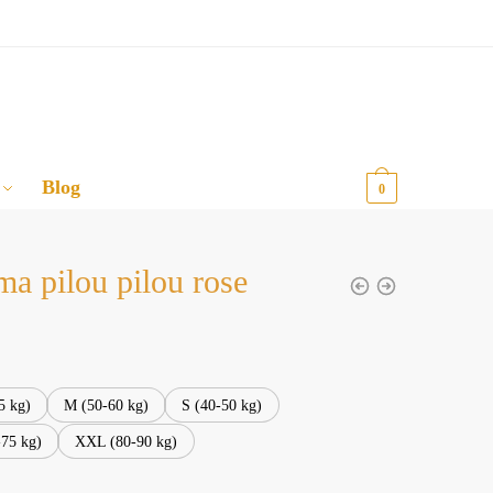
Blog
0,00
€
0
ma pilou pilou rose
5 kg)
M (50-60 kg)
S (40-50 kg)
75 kg)
XXL (80-90 kg)