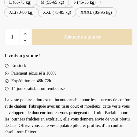
L (65-75 kg)
M (55-65 kg)
S (45-55 kg)
XL(70-80 kg)
XXL (75-85 kg)
XXXL (85-95 kg)
quantité
Ajouter au panier
de
Veste
polaire
Livraison gratuite !
pilou
En stock
Paiement sécurisé à 100%
Expédition en 48h-72h
14 jours satisfait ou remboursé
La veste polaire pilou est un incontournable pour les amateurs de confort
et de chaleur. Fabriquée avec un tissu doux et moelleux, cette veste vous
enveloppera de douceur tout en vous protégeant du froid. Parfaite pour
les journées fraîches en extérieur, elle vous donnera envie de vous blottir
dedans. Offrez-vous cette veste polaire pilou et profitez d’un confort
absolu tout l’hiver.