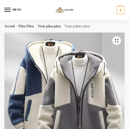
Skip
Skip
to
to
MENU
0
navigation
content
Accueil
/
Pilou Pilou
/
Veste pilou pilou
/
Veste polaire pilou