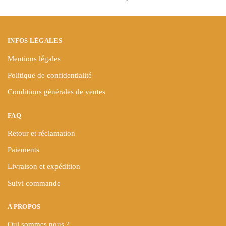
la
la
page
page
du
du
produit
produit
INFOS LÉGALES
Mentions légales
Politique de confidentialité
Conditions générales de ventes
FAQ
Retour et réclamation
Paiements
Livraison et expédition
Suivi commande
A PROPOS
Qui sommes nous ?