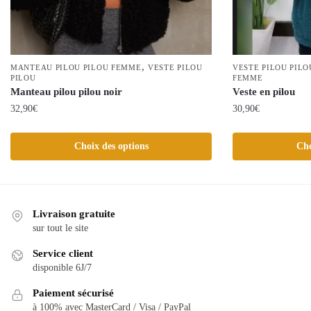
,
MANTEAU PILOU PILOU FEMME
VESTE PILOU
VESTE PILOU PILO
PILOU
FEMME
Manteau pilou pilou noir
Veste en pilou
32,90
€
30,90
€
Ce
Ce
Choix des options
Cho
produit
produit
a
a
plusieurs
plusieurs
variations.
variations.
Livraison gratuite
Les
Les
sur tout le site
options
options
peuvent
peuvent
Service client
être
être
disponible 6J/7
choisies
choisies
Paiement sécurisé
sur
sur
à 100% avec MasterCard / Visa / PayPal