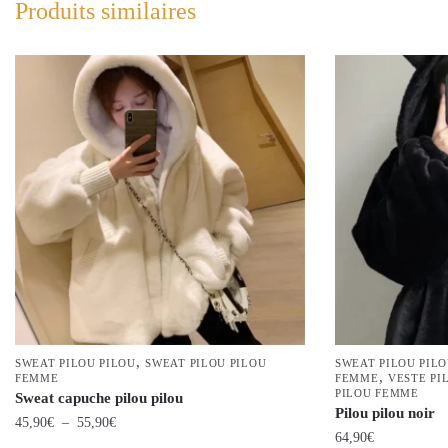
Produits similaires
,
SWEAT PILOU PILOU
SWEAT PILOU PILOU
SWEAT PILOU PIL
,
FEMME
FEMME
VESTE PI
PILOU FEMME
Sweat capuche pilou pilou
Pilou pilou noir
Plage
45,90
€
–
55,90
€
64,90
€
de