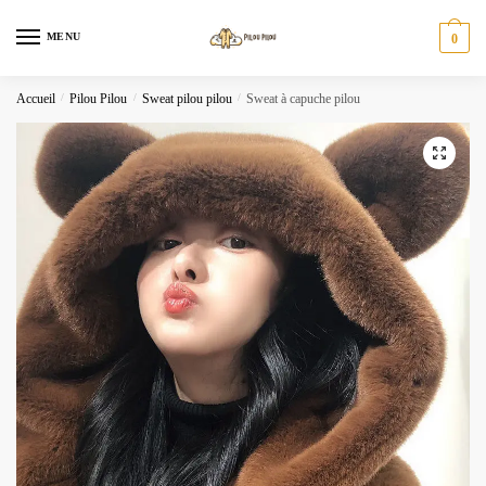
Skip
Skip
to
to
MENU
0
navigation
content
Accueil
/
Pilou Pilou
/
Sweat pilou pilou
/
Sweat à capuche pilou