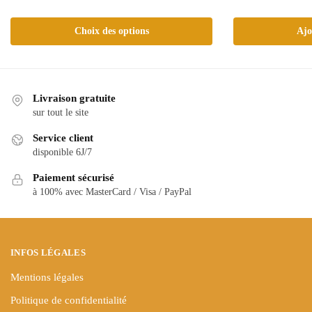
Ce
prix :
produit
45,90€
Choix des options
Ajo
a
à
plusieurs
55,90€
variations.
Les
Livraison gratuite
options
sur tout le site
peuvent
Service client
être
disponible 6J/7
choisies
sur
Paiement sécurisé
la
à 100% avec MasterCard / Visa / PayPal
page
du
produit
INFOS LÉGALES
Mentions légales
Politique de confidentialité