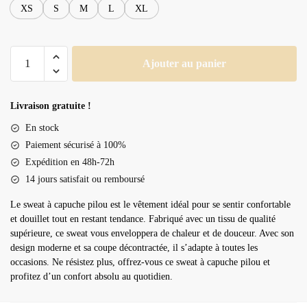
XS
S
M
L
XL
quantité
Ajouter au panier
de
Sweat
à
Livraison gratuite !
capuche
En stock
pilou
Paiement sécurisé à 100%
Expédition en 48h-72h
14 jours satisfait ou remboursé
Le sweat à capuche pilou est le vêtement idéal pour se sentir confortable
et douillet tout en restant tendance. Fabriqué avec un tissu de qualité
supérieure, ce sweat vous enveloppera de chaleur et de douceur. Avec son
design moderne et sa coupe décontractée, il s’adapte à toutes les
occasions. Ne résistez plus, offrez-vous ce sweat à capuche pilou et
profitez d’un confort absolu au quotidien.