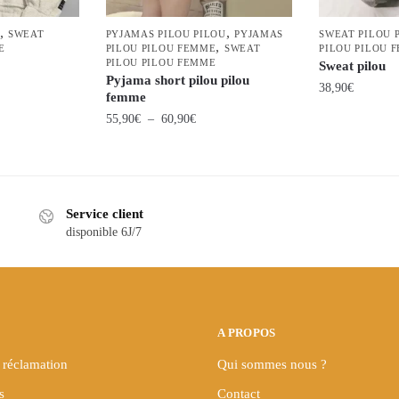
,
,
SWEAT
PYJAMAS PILOU PILOU
PYJAMAS
SWEAT PILOU 
,
E
PILOU PILOU FEMME
SWEAT
PILOU PILOU 
PILOU PILOU FEMME
Sweat pilou
Pyjama short pilou pilou
38,90
€
femme
Plage
Ce
55,90
€
–
60,90
€
de
produit
Ce
prix :
a
produit
55,90€
plusieurs
a
à
variations.
Service client
plusieurs
60,90€
Les
disponible 6J/7
variations.
options
Les
peuvent
options
être
peuvent
choisies
être
A PROPOS
sur
choisies
la
 réclamation
Qui sommes nous ?
sur
page
s
Contact
la