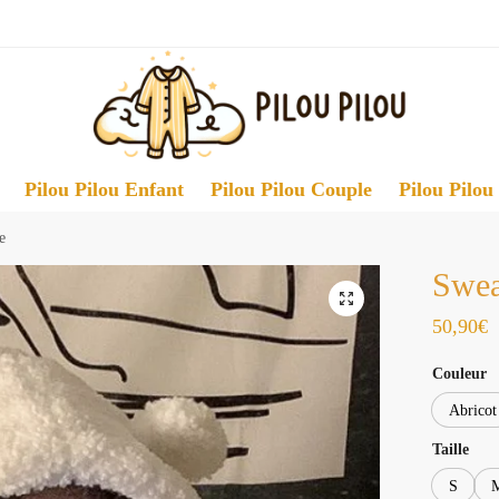
Pilou Pilou Enfant
Pilou Pilou Couple
Pilou Pilou
e
Swea
50,90
€
Couleur
Abricot
Taille
S