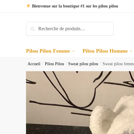
Skip
Skip
Bienvenue sur la boutique #1 sur les pilou pilou
to
to
navigation
content
Recherche
Recherche
pour :
Pilou Pilou Femme
Pilou Pilou Homme
Accueil
/
Pilou Pilou
/
Sweat pilou pilou
/
Sweat pilou femm