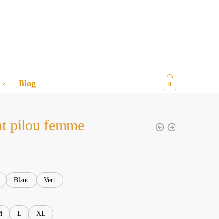
Blog
0,00
€
0
t pilou femme
Blanc
Vert
M
L
XL