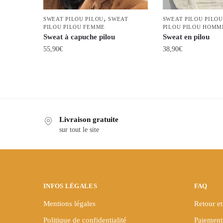
,
SWEAT PILOU PILOU
SWEAT
SWEAT PILOU PILOU
PILOU PILOU FEMME
PILOU PILOU HOMM
Sweat à capuche pilou
Sweat en pilou
55,90
€
38,90
€
Ce
Ce
produit
produit
a
a
plusieurs
plusieurs
variations.
variations.
Livraison gratuite
Les
Les
sur tout le site
options
options
peuvent
peuvent
être
être
choisies
choisies
INFOS LÉGALES
FAQ
sur
sur
la
la
Mentions légales
Retour et
page
page
Politique de confidentialité
Paiement