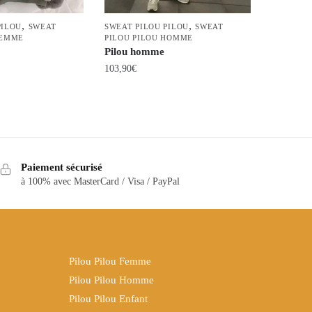
,
,
PILOU
SWEAT
SWEAT PILOU PILOU
SWEAT
FEMME
PILOU PILOU HOMME
Pilou homme
103,90
€
Ce
produit
a
plusieurs
variations.
Paiement sécurisé
Les
à 100% avec MasterCard / Visa / PayPal
options
peuvent
être
choisies
Pilou Pilou Femme
sur
Pilou Pilou Homme
la
Pilou Pilou Enfant
page