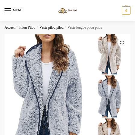
Skip
Skip
to
to
MENU
0
navigation
content
Accueil
/
Pilou Pilou
/
Veste pilou pilou
/
Veste longue pilou pilou