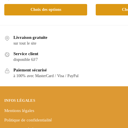
Ce
Ce
Choix des options
Cho
produit
produit
a
a
plusieurs
plusieurs
variations.
variations.
Livraison gratuite
Les
Les
sur tout le site
options
options
peuvent
Service client
peuvent
être
disponible 6J/7
être
choisies
choisies
Paiement sécurisé
sur
à 100% avec MasterCard / Visa / PayPal
sur
la
la
page
page
du
du
produit
INFOS LÉGALES
produit
Mentions légales
Politique de confidentialité