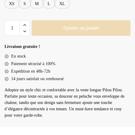
XS
S
M
L
XL
quantité
Ajouter au panier
de
Veste
longue
Livraison gratuite !
pilou
En stock
pilou
Paiement sécurisé à 100%
Expédition en 48h-72h
14 jours satisfait ou remboursé
Adoptez un style chic et confortable avec la veste longue Pilou Pilou.
Parfaite pour toute occasion, sa douceur en peluche vous enveloppe de
chaleur, tandis que son design sans fermeture ajoute une touche
d’élégance décontractée à vos tenues. Un must-have tendance et cosy
pour votre garde-robe.