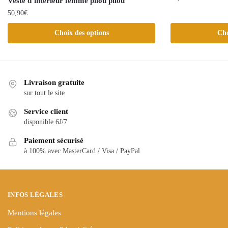
Veste d’intérieur femme pilou pilou
50,90
€
Ce
produit
Ce
Choix des options
Cho
a
produit
plusieurs
a
variations.
plusieurs
Les
variations.
Livraison gratuite
options
Les
sur tout le site
peuvent
options
Service client
être
peuvent
disponible 6J/7
choisies
être
sur
choisies
Paiement sécurisé
la
à 100% avec MasterCard / Visa / PayPal
sur
page
la
du
page
produit
du
INFOS LÉGALES
produit
Mentions légales