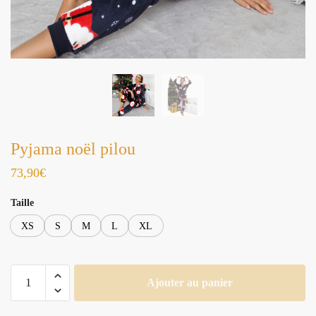
Pyjama noël pilou
73,90
€
Taille
XS
S
M
L
XL
quantité
Ajouter au panier
de
Pyjama