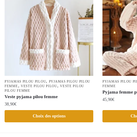
,
PYJAMAS PILOU PILOU
PYJAMAS PILOU PILOU
PYJAMAS PILOU P
,
,
FEMME
VESTE PILOU PILOU
VESTE PILOU
FEMME
PILOU FEMME
Pyjama femme p
Veste pyjama pilou femme
45,90
€
38,90
€
Ce
Ce
Choix des options
Cho
produit
produit
a
a
plusieurs
plusieurs