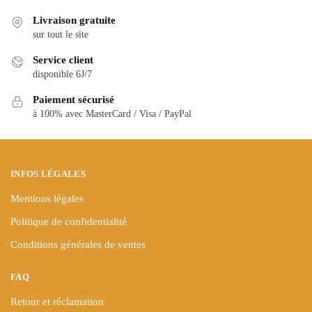
variations.
variations.
Livraison gratuite
Les
Les
sur tout le site
options
options
peuvent
Service client
peuvent
être
disponible 6J/7
être
choisies
choisies
Paiement sécurisé
sur
à 100% avec MasterCard / Visa / PayPal
sur
la
la
page
page
du
du
produit
INFOS LÉGALES
produit
Mentions légales
Politique de confidentialité
Conditions générales de ventes
FAQ
Retour et réclamation