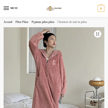
Skip
Skip
to
to
MENU
0
navigation
content
Accueil
/
Pilou Pilou
/
Pyjamas pilou pilou
/
Chemises de nuit en pilou