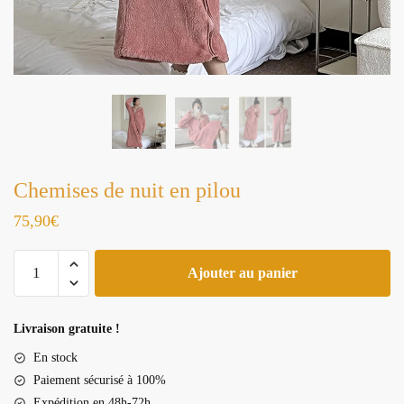
Chemises de nuit en pilou
75,90
€
quantité
Ajouter au panier
de
Chemises
de
Livraison gratuite !
nuit
En stock
en
Paiement sécurisé à 100%
pilou
Expédition en 48h-72h