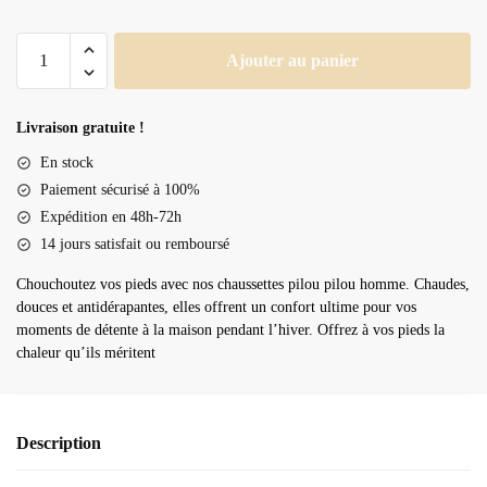
quantité
Ajouter au panier
de
Chaussette
pilou
Livraison gratuite !
pilou
En stock
homme
Paiement sécurisé à 100%
Expédition en 48h-72h
14 jours satisfait ou remboursé
Chouchoutez vos pieds avec nos chaussettes pilou pilou homme. Chaudes,
douces et antidérapantes, elles offrent un confort ultime pour vos
moments de détente à la maison pendant l’hiver. Offrez à vos pieds la
chaleur qu’ils méritent
Description