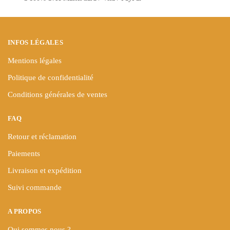
la
page
du
INFOS LÉGALES
produit
Mentions légales
Politique de confidentialité
Conditions générales de ventes
FAQ
Retour et réclamation
Paiements
Livraison et expédition
Suivi commande
A PROPOS
Qui sommes nous ?