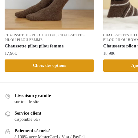
,
CHAUSSETTES PILOU PILOU
CHAUSSETTES
CHAUSSETTES PIL
PILOU PILOU FEMME
PILOU PILOU HOM
Chaussette pilou pilou femme
Chaussette pilou 
17,90
€
18,90
€
Ce
Choix des options
Ajo
produit
a
plusieurs
variations.
Livraison gratuite
Les
sur tout le site
options
Service client
peuvent
disponible 6J/7
être
choisies
Paiement sécurisé
à 100% avec MasterCard / Visa / PayPal
sur