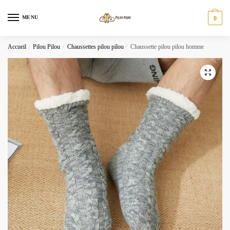
Skip
Skip
to
to
MENU
0
navigation
content
Accueil
/
Pilou Pilou
/
Chaussettes pilou pilou
/
Chaussette pilou pilou homme