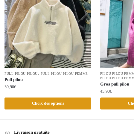
,
PULL PILOU PILOU
PULL PILOU PILOU FEMME
PILOU PILOU FEM
PILOU PILOU FEM
Pull pilou
Gros pull pilou
30,90
€
45,90
€
Ce
Ce
Choix des options
Cho
produit
produit
a
a
plusieurs
plusieurs
variations.
variations.
Livraison gratuite
Les