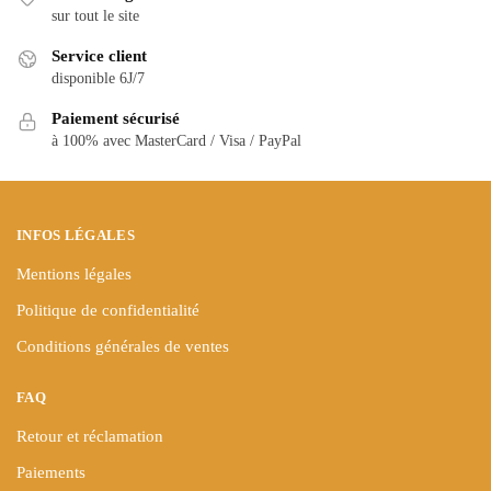
Les
sur tout le site
options
options
peuvent
Service client
peuvent
être
disponible 6J/7
être
choisies
Paiement sécurisé
choisies
sur
à 100% avec MasterCard / Visa / PayPal
sur
la
la
page
page
du
du
produit
INFOS LÉGALES
produit
Mentions légales
Politique de confidentialité
Conditions générales de ventes
FAQ
Retour et réclamation
Paiements