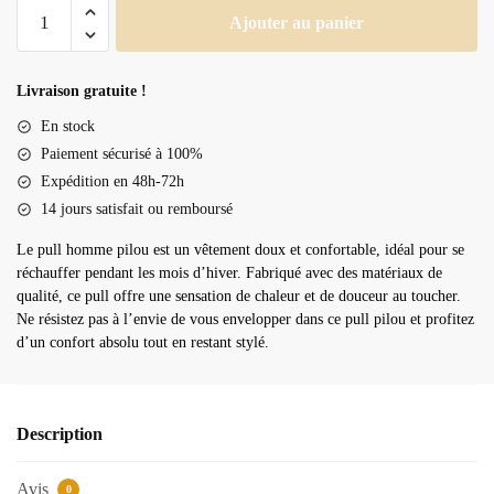
quantité
Ajouter au panier
de
Pull
homme
Livraison gratuite !
pilou
En stock
Paiement sécurisé à 100%
Expédition en 48h-72h
14 jours satisfait ou remboursé
Le pull homme pilou est un vêtement doux et confortable, idéal pour se
réchauffer pendant les mois d’hiver. Fabriqué avec des matériaux de
qualité, ce pull offre une sensation de chaleur et de douceur au toucher.
Ne résistez pas à l’envie de vous envelopper dans ce pull pilou et profitez
d’un confort absolu tout en restant stylé.
Description
Avis
0