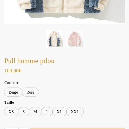
Pull homme pilou
100,90
€
Couleur
Beige
Rose
Taille
XS
S
M
L
XL
XXL