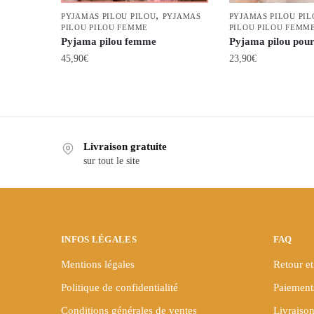
,
PYJAMAS PILOU PILOU
PYJAMAS
PYJAMAS PILOU PIL
PILOU PILOU FEMME
PILOU PILOU FEMM
Pyjama pilou femme
Pyjama pilou pou
45,90
€
23,90
€
Ce
Ce
produit
produit
a
a
plusieurs
plusieurs
Livraison gratuite
variations.
variations.
sur tout le site
Les
Les
options
options
peuvent
peuvent
être
être
INFOS LÉGALES
FAQ
choisies
choisies
sur
sur
Mentions légales
Retour et
la
la
Politique de confidentialité
Paiement
page
page
du
du
Conditions générales de ventes
Livraison