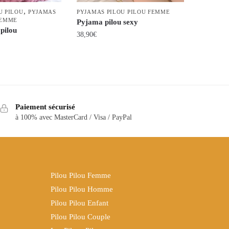
,
U PILOU
PYJAMAS
PYJAMAS PILOU PILOU FEMME
FEMME
Pyjama pilou sexy
pilou
38,90
€
Ce
produit
a
plusieurs
variations.
Paiement sécurisé
Les
à 100% avec MasterCard / Visa / PayPal
options
peuvent
être
choisies
Pilou Pilou Femme
sur
Pilou Pilou Homme
la
Pilou Pilou Enfant
page
Pilou Pilou Couple
du