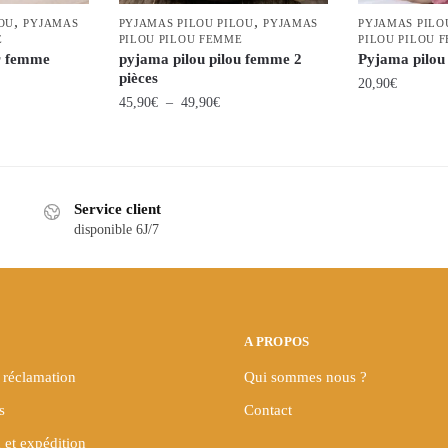
,
,
OU
PYJAMAS
PYJAMAS PILOU PILOU
PYJAMAS
PYJAMAS PILO
E
PILOU PILOU FEMME
PILOU PILOU 
r femme
pyjama pilou pilou femme 2
Pyjama pilou 
pièces
20,90
€
Plage
45,90
€
–
49,90
€
Ce
de
Ce
produit
prix :
produit
45,90€
a
a
à
plusieurs
Service client
plusieurs
49,90€
variations.
disponible 6J/7
variations.
Les
Les
options
options
peuvent
peuvent
être
être
A PROPOS
choisies
choisies
sur
 réclamation
Qui sommes nous ?
sur
la
s
Contact
la
page
page
du
 et expédition