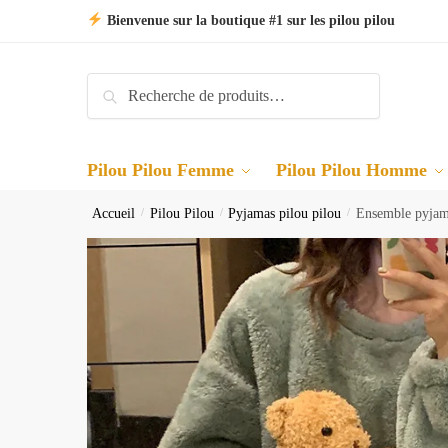
Skip
Skip
Bienvenue sur la boutique #1 sur les pilou pilou
to
to
navigation
content
Recherche
Recherche
pour :
Pilou Pilou Femme
Pilou Pilou Homme
Accueil
/
Pilou Pilou
/
Pyjamas pilou pilou
/
Ensemble pyjam