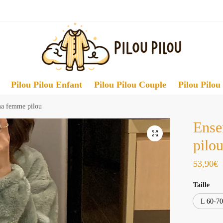
Pilou Pilou Enfant
Pilou Pilou Couple
Pilou Pilou
a femme pilou
Ense
pilo
53,90
€
Taille
L 60-70