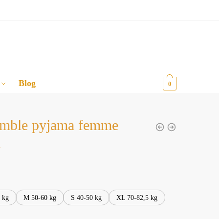
Blog
0,00
€
0
mble pyjama femme
u
 kg
M 50-60 kg
S 40-50 kg
XL 70-82,5 kg