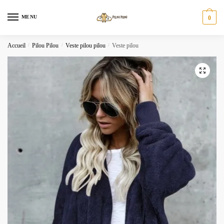
Skip
Skip
to
to
MENU
0
navigation
content
Accueil
/
Pilou Pilou
/
Veste pilou pilou
/
Veste pilou