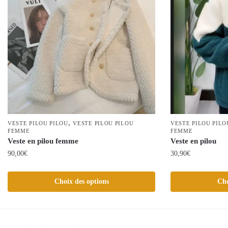
,
VESTE PILOU PILOU
VESTE PILOU PILOU
VESTE PILOU PILO
FEMME
FEMME
Veste en pilou femme
Veste en pilou
90,00
€
30,90
€
Ce
Ce
Choix des options
Cho
produit
produit
a
a
plusieurs
plusieurs
variations.
variations.