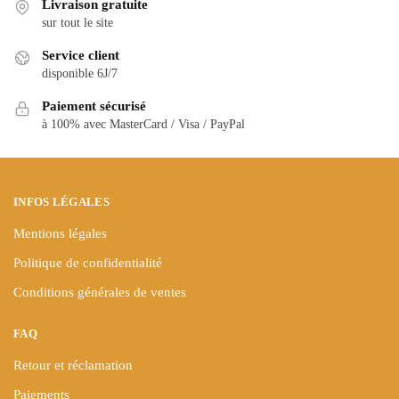
Livraison gratuite
Les
Les
sur tout le site
options
options
peuvent
peuvent
Service client
être
être
disponible 6J/7
choisies
choisies
Paiement sécurisé
sur
sur
à 100% avec MasterCard / Visa / PayPal
la
la
page
page
du
du
produit
produit
INFOS LÉGALES
Mentions légales
Politique de confidentialité
Conditions générales de ventes
FAQ
Retour et réclamation
Paiements