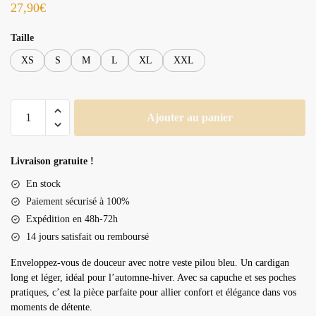
27,90
€
Taille
XS
S
M
L
XL
XXL
quantité
Ajouter au panier
de
Veste
pilou
Livraison gratuite !
En stock
Paiement sécurisé à 100%
Expédition en 48h-72h
14 jours satisfait ou remboursé
Enveloppez-vous de douceur avec notre veste pilou bleu. Un cardigan
long et léger, idéal pour l’automne-hiver. Avec sa capuche et ses poches
pratiques, c’est la pièce parfaite pour allier confort et élégance dans vos
moments de détente.