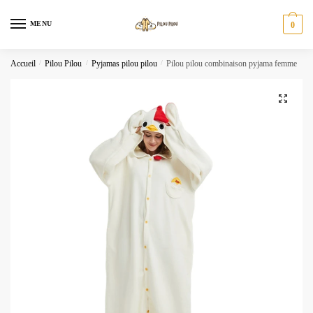
Skip
Skip
to
to
MENU
0
navigation
content
Accueil
/
Pilou Pilou
/
Pyjamas pilou pilou
/
Pilou pilou combinaison pyjama femme