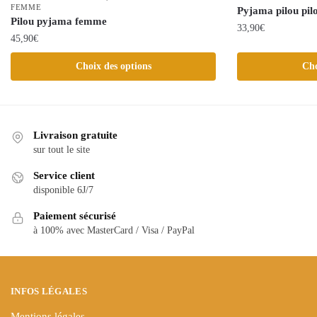
FEMME
Pyjama pilou pi
Pilou pyjama femme
33,90
€
45,90
€
Ce
Ce
Choix des options
Cho
produit
produit
a
a
plusieurs
plusieurs
variations.
variations.
Livraison gratuite
Les
Les
sur tout le site
options
options
peuvent
Service client
peuvent
être
disponible 6J/7
être
choisies
choisies
Paiement sécurisé
sur
à 100% avec MasterCard / Visa / PayPal
sur
la
la
page
page
du
du
produit
INFOS LÉGALES
produit
Mentions légales