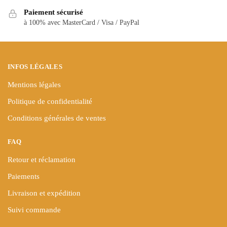
être
choisies
Paiement sécurisé
à 100% avec MasterCard / Visa / PayPal
sur
la
page
du
INFOS LÉGALES
produit
Mentions légales
Politique de confidentialité
Conditions générales de ventes
FAQ
Retour et réclamation
Paiements
Livraison et expédition
Suivi commande