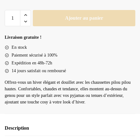
quantité
Ajouter au panier
de
Chaussette
pilou
Livraison gratuite !
pilou
En stock
haute
Paiement sécurisé à 100%
Expédition en 48h-72h
14 jours satisfait ou remboursé
Offrez-vous un hiver élégant et douillet avec les chaussettes pilou pilou
hautes. Confortables, chaudes et tendance, elles montent au-dessus du
genou pour un style parfait avec vos pyjamas ou tenues d’extérieur,
ajoutant une touche cosy à votre look d’hiver.
Description