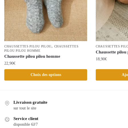
,
CHAUSSETTES PILOU PILOU
CHAUSSETTES
CHAUSSETTES PIL
PILOU PILOU HOMME
Chaussette pilou 
Chaussette pilou pilou homme
18,90
€
22,90
€
Ce
Choix des options
Ajo
produit
a
plusieurs
variations.
Livraison gratuite
Les
sur tout le site
options
Service client
peuvent
disponible 6J/7