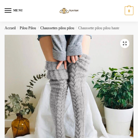
Skip
Skip
to
to
MENU
0
navigation
content
Accueil
/
Pilou Pilou
/
Chaussettes pilou pilou
/
Chaussette pilou pilou haute