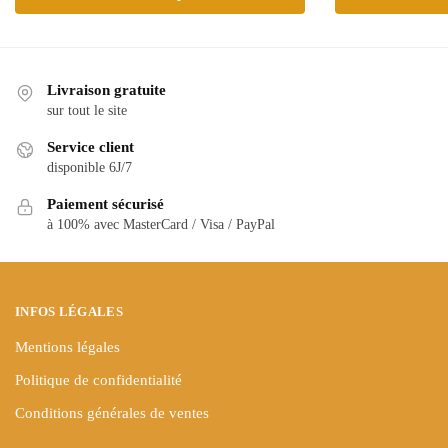
produit
a
a
plusieurs
plusieurs
variations.
variations.
Les
Livraison gratuite
Les
sur tout le site
options
options
peuvent
Service client
peuvent
être
disponible 6J/7
être
choisies
choisies
Paiement sécurisé
sur
sur
à 100% avec MasterCard / Visa / PayPal
la
la
page
page
du
du
produit
INFOS LÉGALES
produit
Mentions légales
Politique de confidentialité
Conditions générales de ventes