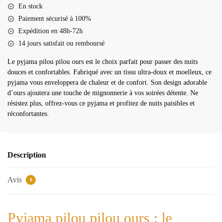
pilou
En stock
ours
Paiement sécurisé à 100%
Expédition en 48h-72h
14 jours satisfait ou remboursé
Le pyjama pilou pilou ours est le choix parfait pour passer des nuits
douces et confortables. Fabriqué avec un tissu ultra-doux et moelleux, ce
pyjama vous enveloppera de chaleur et de confort. Son design adorable
d’ours ajoutera une touche de mignonnerie à vos soirées détente. Ne
résistez plus, offrez-vous ce pyjama et profitez de nuits paisibles et
réconfortantes.
Description
Avis
0
Pyjama pilou pilou ours : le