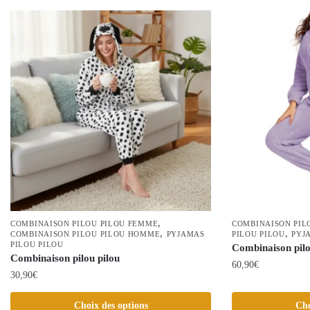
,
COMBINAISON PILOU PILOU FEMME
COMBINAISON PIL
,
,
COMBINAISON PILOU PILOU HOMME
PYJAMAS
PILOU PILOU
PYJ
PILOU PILOU
Combinaison pil
Combinaison pilou pilou
60,90
€
30,90
€
Ce
Ce
produit
Choix des options
Cho