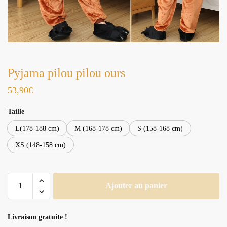
Pyjama pilou pilou ours
53,90
€
Taille
L(178-188 cm)
M (168-178 cm)
S (158-168 cm)
XS (148-158 cm)
quantité
Ajouter au panier
de
Pyjama
pilou
Livraison gratuite !