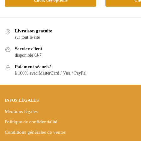
Choix des options
Cho
produit
produit
a
a
plusieurs
plusieurs
variations.
variations.
Livraison gratuite
Les
Les
sur tout le site
options
options
Service client
peuvent
peuvent
disponible 6J/7
être
être
choisies
Paiement sécurisé
choisies
à 100% avec MasterCard / Visa / PayPal
sur
sur
la
la
page
page
du
du
INFOS LÉGALES
produit
produit
Mentions légales
Politique de confidentialité
Conditions générales de ventes