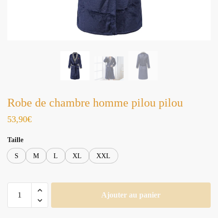
Robe de chambre homme pilou pilou
53,90
€
Taille
S
M
L
XL
XXL
quantité
Ajouter au panier
de
Robe