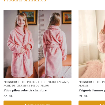
,
,
PEIGNOIR PILOU PILOU
PILOU PILOU ENFANT
PEIGNOIR PILOU P
ROBE DE CHAMBRE PILOU PILOU
FEMME
Pilou pilou robe de chambre
Peignoir femme p
32,90
€
29,90
€
Ce
Ce