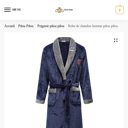
Skip
Skip
to
to
MENU
0
navigation
content
Accueil
/
Pilou Pilou
/
Peignoir pilou pilou
/
Robe de chambre homme pilou pilou