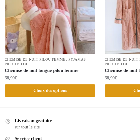
,
CHEMISE DE NUIT PILOU FEMME
PYJAMAS
CHEMISE DE NUIT
PILOU PILOU
PILOU PILOU
Chemise de nuit longue pilou femme
Chemise de nuit 
68,90
€
68,90
€
Ce
Ce
Choix des options
Cho
produit
produit
a
a
plusieurs
plusieurs
variations.
variations.
Livraison gratuite
Les
Les
sur tout le site
options
options
Service client