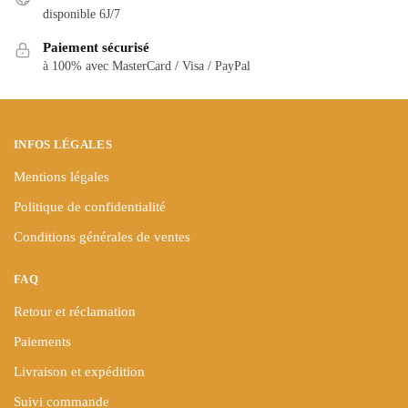
peuvent
peuvent
disponible 6J/7
être
être
choisies
Paiement sécurisé
choisies
à 100% avec MasterCard / Visa / PayPal
sur
sur
la
la
page
page
du
du
INFOS LÉGALES
produit
produit
Mentions légales
Politique de confidentialité
Conditions générales de ventes
FAQ
Retour et réclamation
Paiements
Livraison et expédition
Suivi commande