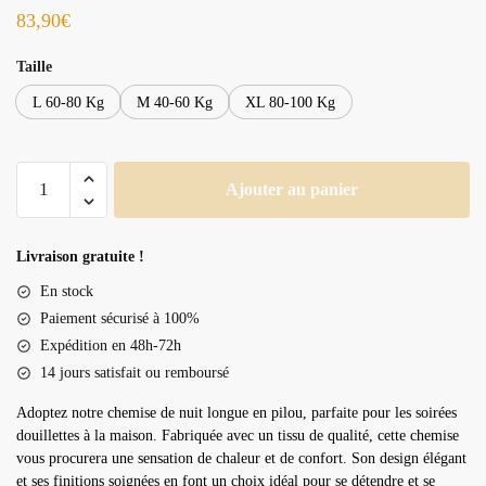
83,90
€
Taille
L 60-80 Kg
M 40-60 Kg
XL 80-100 Kg
quantité
Ajouter au panier
de
Chemise
de
Livraison gratuite !
nuit
En stock
longue
Paiement sécurisé à 100%
en
Expédition en 48h-72h
pilou
14 jours satisfait ou remboursé
Adoptez notre chemise de nuit longue en pilou, parfaite pour les soirées
douillettes à la maison. Fabriquée avec un tissu de qualité, cette chemise
vous procurera une sensation de chaleur et de confort. Son design élégant
et ses finitions soignées en font un choix idéal pour se détendre et se