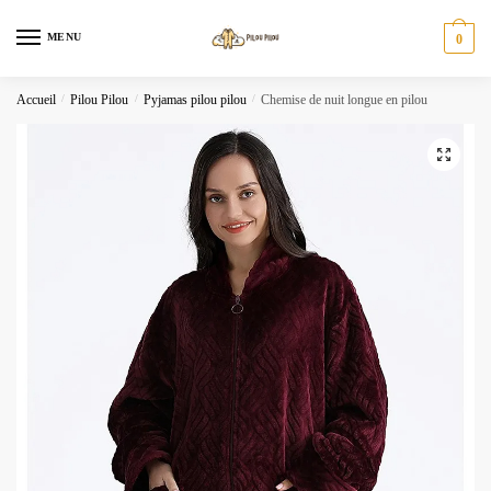
Skip
Skip
to
to
MENU
0
navigation
content
Accueil
/
Pilou Pilou
/
Pyjamas pilou pilou
/
Chemise de nuit longue en pilou