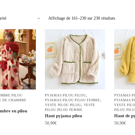
Trié
Affichage de 161–230 sur 230 résultats
par
popularité
,
AMBRE PILOU
PYJAMAS PILOU PILOU
PYJAMAS P
,
E DE CHAMBRE
PYJAMAS PILOU PILOU FEMME
PYJAMAS P
,
VESTE PILOU PILOU
VESTE
VESTE PIL
PILOU PILOU FEMME
PILOU PIL
mbre en pilou
Haut pyjama pilou
Haut de p
50,90
€
50,90
€
Ce
Ce