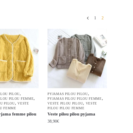
1
2
,
,
ILOU PILOU
PYJAMAS PILOU PILOU
,
,
ILOU PILOU FEMME
PYJAMAS PILOU PILOU FEMME
,
,
OU PILOU
VESTE
VESTE PILOU PILOU
VESTE
OU FEMME
PILOU PILOU FEMME
yjama femme pilou
Veste pilou pilou pyjama
38,90
€
Ce