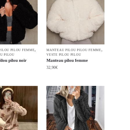
Les
options
peuvent
être
choisies
sur
la
,
,
ILOU PILOU FEMME
MANTEAU PILOU PILOU FEMME
page
OU PILOU
VESTE PILOU PILOU
du
lou pilou noir
Manteau pilou femme
produit
32,90
€
Ce
produit
a
plusieurs
variations.
Les
options
peuvent