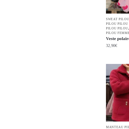
être
choisies
SWEAT PILOU
sur
PILOU PILOU
la
PILOU PILOU
PILOU FEMM
page
Veste polai
du
32,90
€
produit
Ce
produit
a
plusieurs
variations.
Les
options
peuvent
être
choisies
MANTEAU PI
sur