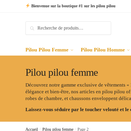
Skip
Skip
Bienvenue sur la boutique #1 sur les pilou pilou
to
to
navigation
content
Recherche
Recherche
pour :
Pilou Pilou Femme
Pilou Pilou Homme
Pilou pilou femme
Découvrez notre gamme exclusive de vêtements « Pi
élégance et bien-être, nos articles en pilou pilou
robes de chambre, et chaussons enveloppent délica
Laissez-vous séduire par le toucher velouté et le
Accueil
/
Pilou pilou femme
/
Page 2