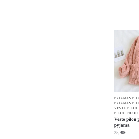
Ce
produit
a
plusieurs
variations.
Les
options
peuvent
être
choisies
sur
la
page
PYJAMAS PIL
PYJAMAS PI
du
VESTE PILOU
PILOU PILOU
produit
Veste pilou
pyjama
38,90
€