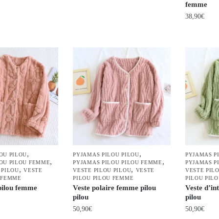
du
produit
femme
Ce
produit
38,90
€
produit
a
Ce
plusieurs
produit
variations.
a
Les
plusieurs
options
variations.
peuvent
Les
être
options
choisies
peuvent
sur
être
la
choisies
,
,
page
OU PILOU
PYJAMAS PILOU PILOU
PYJAMAS P
sur
,
,
LOU PILOU FEMME
PYJAMAS PILOU PILOU FEMME
PYJAMAS P
du
la
,
,
 PILOU
VESTE
VESTE PILOU PILOU
VESTE
VESTE PIL
 FEMME
PILOU PILOU FEMME
PILOU PIL
produit
page
 pilou femme
Veste polaire femme pilou
Veste d’in
du
pilou
pilou
produit
50,90
€
50,90
€