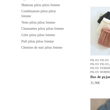
Manteau pilou pilou femme
produit
Combinaison pilou pilou
a
femme
plusieurs
Veste pilou pilou femme
variations.
Chaussettes pilou pilou femme
Les
Gilet pilou pilou femme
options
Pull pilou pilou femme
peuvent
Chemise de nuit pilou femme
être
choisies
PILOU PILOU
sur
PILOU PILOU
la
PILOU FEMM
PILOU HOMM
page
Bas de pyja
du
31,90
€
produit
Ce
produit
a
plusieurs