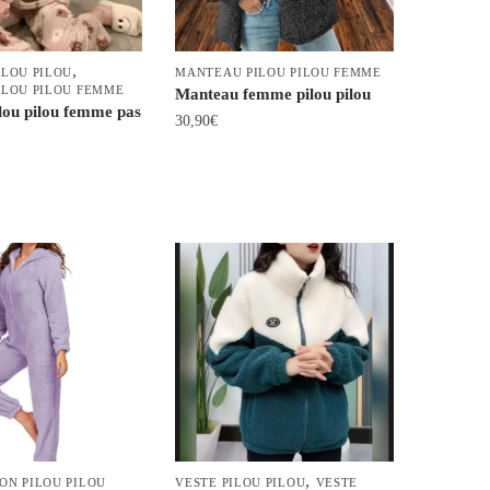
être
choisies
,
ILOU PILOU
MANTEAU PILOU PILOU FEMME
sur
ILOU PILOU FEMME
Manteau femme pilou pilou
la
lou pilou femme pas
30,90
€
page
du
Ce
produit
produit
a
plusieurs
variations.
Les
options
peuvent
être
choisies
sur
la
,
ON PILOU PILOU
VESTE PILOU PILOU
VESTE
page