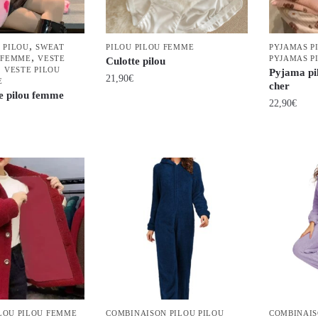
être
être
choisies
choisies
,
 PILOU
SWEAT
PILOU PILOU FEMME
PYJAMAS P
sur
sur
,
 FEMME
VESTE
PYJAMAS P
Culotte pilou
la
la
,
VESTE PILOU
Pyjama pi
21,90
€
E
page
page
cher
re pilou femme
du
du
Ce
22,90
€
produit
produit
produit
Ce
a
produit
plusieurs
a
variations.
plusieurs
Les
variations.
options
Les
peuvent
options
être
peuvent
choisies
être
sur
choisies
la
sur
LOU PILOU FEMME
COMBINAISON PILOU PILOU
COMBINAIS
page