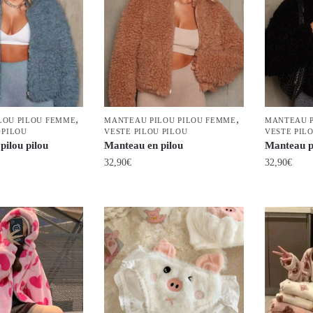
Les
Les
options
options
peuvent
peuvent
être
être
choisies
choisies
sur
sur
la
la
,
,
LOU PILOU FEMME
MANTEAU PILOU PILOU FEMME
MANTEAU P
 PILOU
VESTE PILOU PILOU
VESTE PIL
page
page
pilou pilou
Manteau en pilou
Manteau pi
du
du
32,90
€
32,90
€
produit
produit
Ce
Ce
produit
produit
a
a
plusieurs
plusieurs
variations.
variations.
Les
Les
options
options
peuvent
peuvent