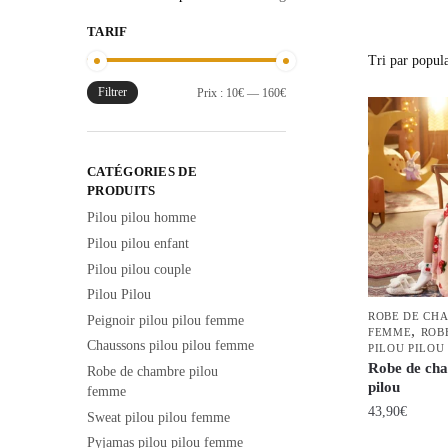
TARIF
Filtrer
Prix
Prix
Prix :
10€
—
160€
min
max
CATÉGORIES DE
PRODUITS
Pilou pilou homme
Pilou pilou enfant
Pilou pilou couple
Pilou Pilou
ROBE DE CH
Peignoir pilou pilou femme
,
FEMME
ROB
Chaussons pilou pilou femme
PILOU PILOU
Robe de cha
Robe de chambre pilou
pilou
femme
43,90
€
Sweat pilou pilou femme
Pyjamas pilou pilou femme
Ce