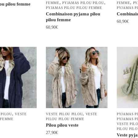
,
,
,
la
FEMME
PYJAMAS PILOU PILOU
FEMME
PY
ou pilou femme
du
PYJAMAS PILOU PILOU FEMME
PYJAMAS P
page
Combinaison pyjama pilou
Combinais
produit
du
pilou femme
60,90
€
produit
60,90
€
Ce
Ce
produit
produit
a
a
plusieurs
plusieurs
variations.
variations.
Les
Les
options
options
peuvent
peuvent
être
être
choisies
choisies
sur
,
,
 PILOU
VESTE
VESTE PILOU PILOU
VESTE
PYJAMAS P
sur
la
 FEMME
PILOU PILOU FEMME
PYJAMAS P
la
page
VESTE PIL
Pilou pilou veste
PILOU PIL
page
du
27,90
€
Veste pyja