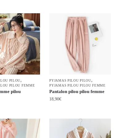
a
plusieurs
variations.
Les
options
peuvent
être
choisies
sur
la
,
,
page
ILOU PILOU
PYJAMAS PILOU PILOU
ILOU PILOU FEMME
PYJAMAS PILOU PILOU FEMME
du
mme pilou
Pantalon pilou pilou femme
produit
18,90
€
Ce
produit
a
plusieurs