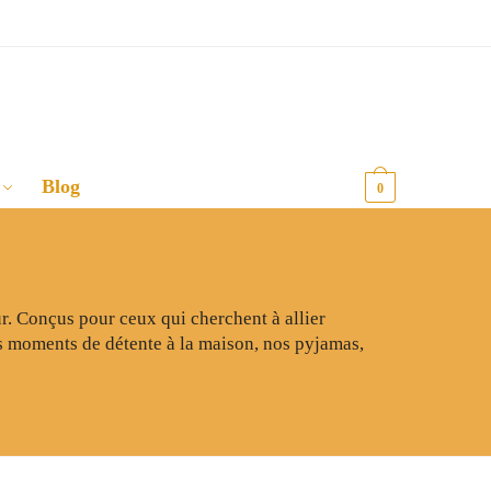
Blog
0,00
€
0
. Conçus pour ceux qui cherchent à allier
es moments de détente à la maison, nos pyjamas,