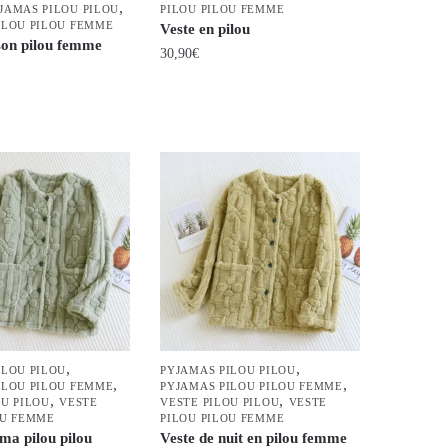
,
JAMAS PILOU PILOU
PILOU PILOU FEMME
du
ILOU PILOU FEMME
Veste en pilou
on pilou femme
produit
30,90
€
Ce
produit
a
plusieurs
variations.
Les
options
peuvent
être
choisies
sur
la
,
,
ILOU PILOU
PYJAMAS PILOU PILOU
,
,
page
ILOU PILOU FEMME
PYJAMAS PILOU PILOU FEMME
,
,
OU PILOU
VESTE
VESTE PILOU PILOU
VESTE
du
OU FEMME
PILOU PILOU FEMME
produit
ma pilou pilou
Veste de nuit en pilou femme