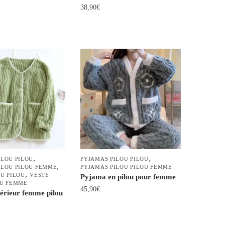
38,90
€
Ce
produit
a
plusieurs
variations.
Les
options
peuvent
être
choisies
sur
,
,
ILOU PILOU
PYJAMAS PILOU PILOU
la
,
ILOU PILOU FEMME
PYJAMAS PILOU PILOU FEMME
,
page
OU PILOU
VESTE
Pyjama en pilou pour femme
OU FEMME
du
45,90
€
térieur femme pilou
produit
Ce
produit