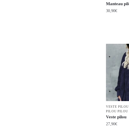
Manteau pil
la
30,90
€
page
du
Ce
produit
produit
a
plusieurs
variations.
Les
options
peuvent
être
choisies
sur
la
page
VESTE PILOU
PILOU PILOU
du
Veste pilou
produit
27,90
€