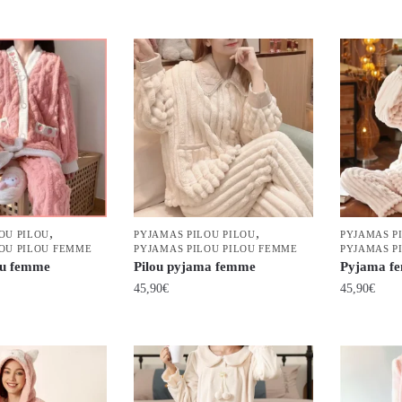
Ce
Ce
produit
produit
a
a
plusieurs
plusieurs
variations.
variations.
Les
Les
options
options
peuvent
peuvent
être
être
choisies
choisies
,
,
OU PILOU
PYJAMAS PILOU PILOU
PYJAMAS P
sur
sur
LOU PILOU FEMME
PYJAMAS PILOU PILOU FEMME
PYJAMAS P
la
la
ou femme
Pilou pyjama femme
Pyjama fe
page
page
45,90
€
45,90
€
du
du
Ce
Ce
produit
produit
produit
produit
a
a
plusieurs
plusieurs