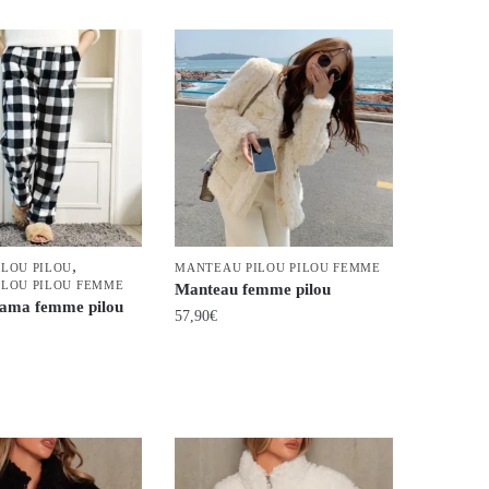
produit
a
plusieurs
variations.
Les
options
peuvent
être
choisies
,
sur
ILOU PILOU
MANTEAU PILOU PILOU FEMME
ILOU PILOU FEMME
Manteau femme pilou
la
jama femme pilou
57,90
€
page
du
Ce
produit
produit
a
plusieurs
variations.