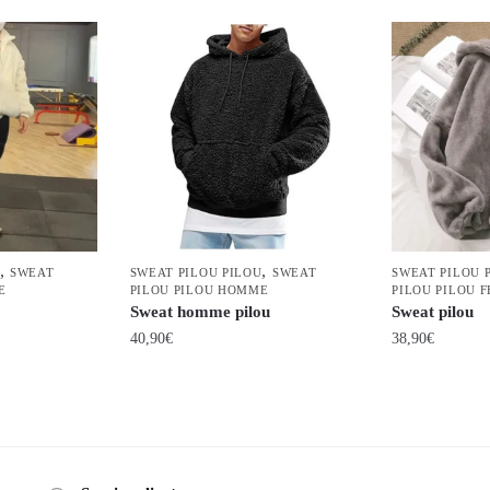
,
,
SWEAT
SWEAT PILOU PILOU
SWEAT
SWEAT PILOU 
E
PILOU PILOU HOMME
PILOU PILOU 
Sweat homme pilou
Sweat pilou
40,90
€
38,90
€
Ce
Ce
produit
produit
a
a
plusieurs
plusieurs
variations.
variations.