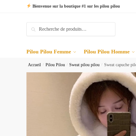
Skip
Skip
Bienvenue sur la boutique #1 sur les pilou pilou
to
to
navigation
content
Recherche
Recherche
pour :
Pilou Pilou Femme
Pilou Pilou Homme
Accueil
/
Pilou Pilou
/
Sweat pilou pilou
/
Sweat capuche pil