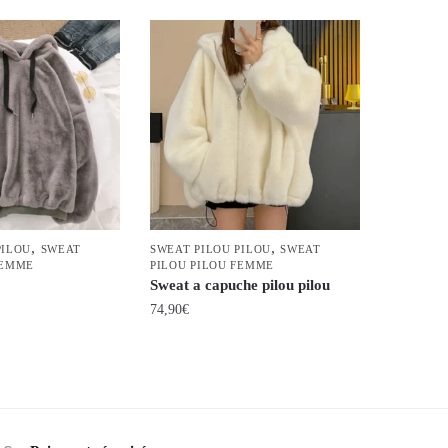
,
,
PILOU
SWEAT
SWEAT PILOU PILOU
SWEAT
FEMME
PILOU PILOU FEMME
Sweat a capuche pilou pilou
74,90
€
Ce
produit
a
plusieurs
variations.