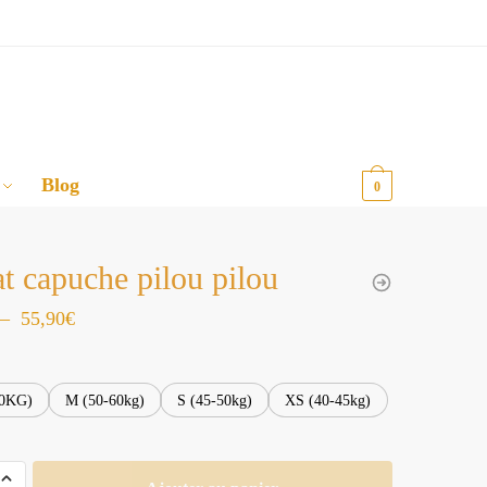
Blog
0,00
€
0
t capuche pilou pilou
Plage
–
55,90
€
de
prix :
70KG)
M (50-60kg)
S (45-50kg)
XS (40-45kg)
45,90€
à
55,90€