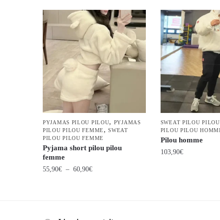
,
PYJAMAS PILOU PILOU
PYJAMAS
SWEAT PILOU PILOU
,
PILOU PILOU FEMME
SWEAT
PILOU PILOU HOMM
PILOU PILOU FEMME
Pilou homme
Pyjama short pilou pilou
103,90
€
femme
Plage
Ce
55,90
€
–
60,90
€
de
produit
Ce
prix :
a
produit
55,90€
plusieurs
a
à
variations.