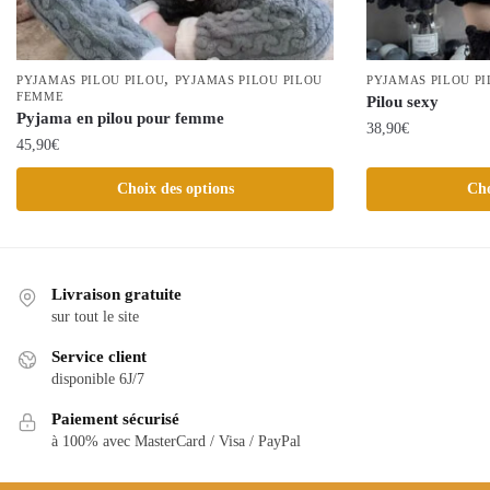
,
PYJAMAS PILOU PILOU
PYJAMAS PILOU PILOU
PYJAMAS PILOU P
FEMME
Pilou sexy
Pyjama en pilou pour femme
38,90
€
45,90
€
Ce
Ce
Choix des options
Cho
produit
produit
a
a
plusieurs
plusieurs
variations.
variations.
Livraison gratuite
Les
Les
sur tout le site
options
options
peuvent
Service client
peuvent
être
disponible 6J/7
être
choisies
choisies
Paiement sécurisé
sur
à 100% avec MasterCard / Visa / PayPal
sur
la
la
page