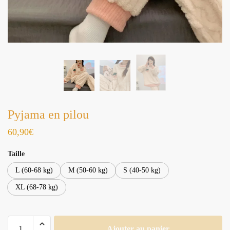
Pyjama en pilou
60,90
€
Taille
L (60-68 kg)
M (50-60 kg)
S (40-50 kg)
XL (68-78 kg)
quantité
Ajouter au panier