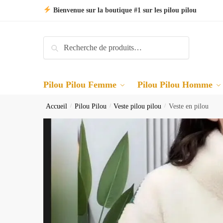
Skip
Skip
Bienvenue sur la boutique #1 sur les pilou pilou
to
to
navigation
content
Recherche
Recherche
pour :
Pilou Pilou Femme
Pilou Pilou Homme
Accueil
/
Pilou Pilou
/
Veste pilou pilou
/
Veste en pilou