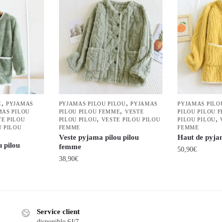
,
,
E
PYJAMAS
PYJAMAS PILOU PILOU
PYJAMAS
PYJAMAS PILO
,
MAS PILOU
PILOU PILOU FEMME
VESTE
PILOU PILOU 
,
,
TE PILOU
PILOU PILOU
VESTE PILOU PILOU
PILOU PILOU
U PILOU
FEMME
FEMME
Veste pyjama pilou pilou
Haut de pyja
 pilou
femme
50,90
€
38,90
€
Ce
Ce
produit
produit
a
a
plusieurs
Service client
plusieurs
variations.
disponible 6J/7