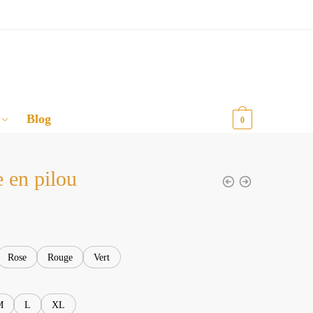
Blog
0,00
€
0
e en pilou
Rose
Rouge
Vert
M
L
XL