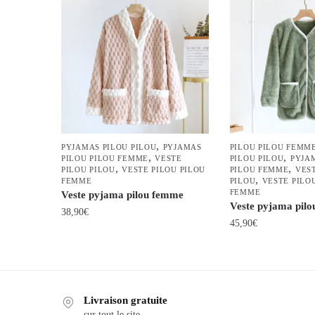
,
PYJAMAS PILOU PILOU
PYJAMAS
PILOU PILOU FEMM
,
,
PILOU PILOU FEMME
VESTE
PILOU PILOU
PYJA
,
,
PILOU PILOU
VESTE PILOU PILOU
PILOU FEMME
VES
,
FEMME
PILOU
VESTE PILO
FEMME
Veste pyjama pilou femme
Veste pyjama pilou
38,90
€
45,90
€
Ce
Ce
produit
produit
a
a
plusieurs
Livraison gratuite
plusieurs
variations.
sur tout le site