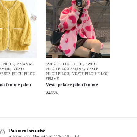
,
,
U PILOU
PYJAMAS
SWEAT PILOU PILOU
SWEAT
,
,
FEMME
VESTE
PILOU PILOU FEMME
VESTE
,
VESTE PILOU PILOU
PILOU PILOU
VESTE PILOU PILOU
FEMME
ma femme pilou
Veste polaire pilou femme
32,90
€
Ce
produit
a
plusieurs
Paiement sécurisé
variations.
à 100% avec MasterCard / Visa / PayPal