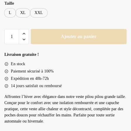
Taille
L
XL
XXL
quantité
Ajouter au panier
de
Veste
pilou
Livraison gratuite !
pilou
En stock
grande
Paiement sécurisé à 100%
taille
Expédition en 48h-72h
14 jours satisfait ou remboursé
Affrontez l’hiver avec élégance dans notre veste pilou pilou grande taille.
Conçue pour le confort avec une isolation rembourrée et une capuche
pratique, cette veste allie chaleur et style décontracté, complétée par des
poches douces pour réchauffer les mains. Parfaite pour toute sortie
automnale ou hivernale.