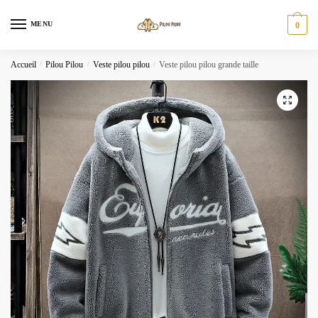
Skip
Skip
to
to
MENU
0
navigation
content
Accueil
/
Pilou Pilou
/
Veste pilou pilou
/
Veste pilou pilou grande taille