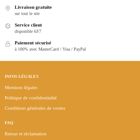
variations.
variations.
Livraison gratuite
Les
Les
sur tout le site
options
options
peuvent
Service client
peuvent
être
disponible 6J/7
être
choisies
choisies
Paiement sécurisé
sur
à 100% avec MasterCard / Visa / PayPal
sur
la
la
page
page
du
du
produit
INFOS LÉGALES
produit
Mentions légales
Politique de confidentialité
Conditions générales de ventes
FAQ
Retour et réclamation