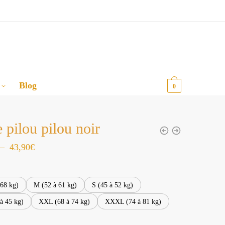
Blog
0,00
€
0
 pilou pilou noir
Plage
–
43,90
€
de
prix :
 68 kg)
M (52 à 61 kg)
S (45 à 52 kg)
32,90€
à 45 kg)
XXL (68 à 74 kg)
XXXL (74 à 81 kg)
à
43,90€