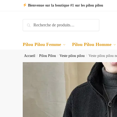
Skip
Skip
Bienvenue sur la boutique #1 sur les pilou pilou
to
to
navigation
content
Recherche
Recherche
pour :
Pilou Pilou Femme
Pilou Pilou Homme
Accueil
/
Pilou Pilou
/
Veste pilou pilou
/
Veste pilou pilou n