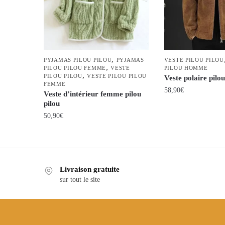
,
PYJAMAS PILOU PILOU
PYJAMAS
VESTE PILOU PILOU
,
PILOU PILOU FEMME
VESTE
PILOU HOMME
,
PILOU PILOU
VESTE PILOU PILOU
Veste polaire pil
FEMME
58,90
€
Veste d’intérieur femme pilou
pilou
Ce
50,90
€
produit
a
Ce
plusieurs
produit
variations.
a
Livraison gratuite
Les
plusieurs
sur tout le site
options
variations.
peuvent
Les
être
options
choisies
peuvent