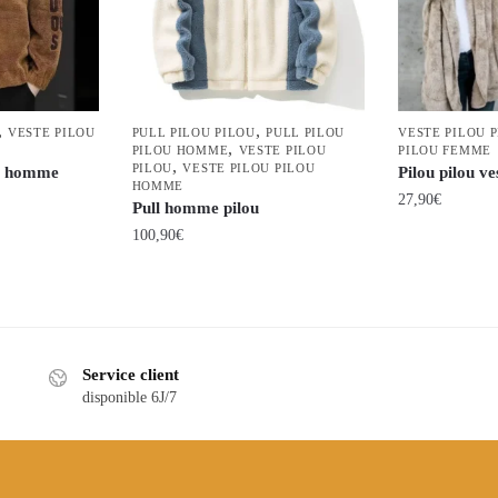
,
,
VESTE PILOU
PULL PILOU PILOU
PULL PILOU
VESTE PILOU 
,
PILOU HOMME
VESTE PILOU
PILOU FEMME
,
PILOU
VESTE PILOU PILOU
ou homme
Pilou pilou ve
HOMME
27,90
€
Pull homme pilou
100,90
€
Ce
produit
Ce
a
produit
plusieurs
a
variations.
plusieurs
Service client
Les
variations.
disponible 6J/7
options
Les
peuvent
options
être
peuvent
choisies
être