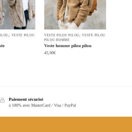
,
,
PILOU
VESTE PILOU
VESTE PILOU PILOU
VESTE PILOU
PILOU HOMME
ste
Veste homme pilou pilou
45,90
€
Ce
produit
a
plusieurs
variations.
Paiement sécurisé
Les
à 100% avec MasterCard / Visa / PayPal
options
peuvent
être
choisies