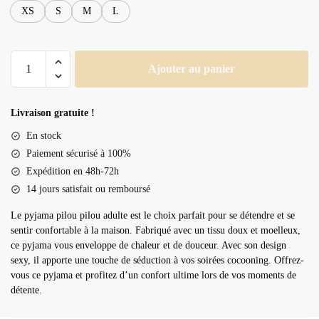
XS
S
M
L
quantité
Ajouter au panier
de
Pyjama
pilou
Livraison gratuite !
pilou
En stock
adulte
Paiement sécurisé à 100%
Expédition en 48h-72h
14 jours satisfait ou remboursé
Le pyjama pilou pilou adulte est le choix parfait pour se détendre et se
sentir confortable à la maison. Fabriqué avec un tissu doux et moelleux,
ce pyjama vous enveloppe de chaleur et de douceur. Avec son design
sexy, il apporte une touche de séduction à vos soirées cocooning. Offrez-
vous ce pyjama et profitez d’un confort ultime lors de vos moments de
détente.