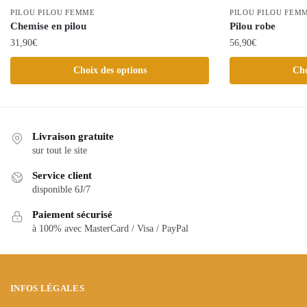
PILOU PILOU FEMME
PILOU PILOU FEM
Chemise en pilou
Pilou robe
31,90
€
56,90
€
Ce
Ce
Choix des options
Cho
produit
produit
a
a
plusieurs
plusieurs
variations.
variations.
Livraison gratuite
Les
Les
sur tout le site
options
options
Service client
peuvent
peuvent
disponible 6J/7
être
être
choisies
Paiement sécurisé
choisies
à 100% avec MasterCard / Visa / PayPal
sur
sur
la
la
page
page
du
du
INFOS LÉGALES
produit
produit