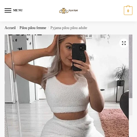
Skip
Skip
to
to
MENU
0
navigation
content
Accueil
/
Pilou pilou femme
/
Pyjama pilou pilou adulte