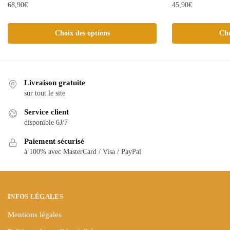
68,90
€
45,90
€
Ce
Ce
Choix des options
Cho
produit
produit
a
a
plusieurs
plusieurs
variations.
variations.
Livraison gratuite
Les
Les
sur tout le site
options
options
peuvent
peuvent
Service client
être
être
disponible 6J/7
choisies
choisies
Paiement sécurisé
sur
sur
à 100% avec MasterCard / Visa / PayPal
la
la
page
page
du
du
produit
produit
INFOS LÉGALES
Mentions légales