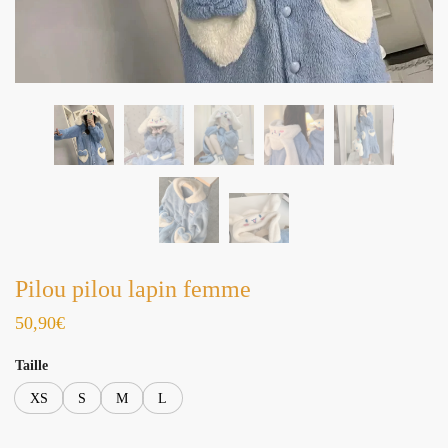
Pilou pilou lapin femme
50,90
€
Taille
XS
S
M
L