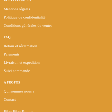
INFOS LÉGALES
produit
Mentions légales
Politique de confidentialité
Conditions générales de ventes
FAQ
Retour et réclamation
Paiements
Livraison et expédition
Suivi commande
A PROPOS
Qui sommes nous ?
Contact
Pilou Pilou Femme