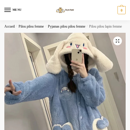
Skip
Skip
to
to
MENU
0
navigation
content
Accueil
/
Pilou pilou femme
/
Pyjamas pilou pilou femme
/
Pilou pilou lapin femme