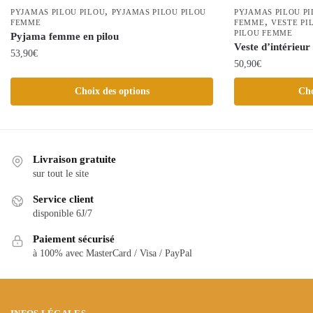
,
PYJAMAS PILOU PILOU
PYJAMAS PILOU PILOU
PYJAMAS PILOU P
,
FEMME
FEMME
VESTE PI
PILOU FEMME
Pyjama femme en pilou
Veste d’intérieur
53,90
€
50,90
€
Ce
Ce
Choix des options
Cho
produit
produit
a
a
plusieurs
plusieurs
variations.
variations.
Livraison gratuite
Les
Les
sur tout le site
options
options
peuvent
Service client
peuvent
être
disponible 6J/7
être
choisies
Paiement sécurisé
choisies
sur
à 100% avec MasterCard / Visa / PayPal
sur
la
la
page
page
du
du
produit