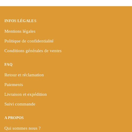
la
la
page
page
du
du
INFOS LÉGALES
produit
produit
Mentions légales
Politique de confidentialité
Conditions générales de ventes
FAQ
Retour et réclamation
Paiements
Livraison et expédition
Suivi commande
A PROPOS
Qui sommes nous ?