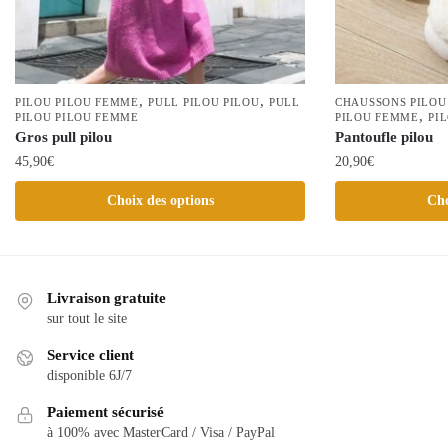
,
,
PILOU PILOU FEMME
PULL PILOU PILOU
PULL
CHAUSSONS PILOU
,
PILOU PILOU FEMME
PILOU FEMME
PI
Gros pull pilou
Pantoufle pilou
45,90
€
20,90
€
Ce
Ce
Choix des options
Cho
produit
produit
a
a
plusieurs
plusieurs
variations.
variations.
Livraison gratuite
Les
Les
sur tout le site
options
options
Service client
peuvent
peuvent
disponible 6J/7
être
être
choisies
Paiement sécurisé
choisies
à 100% avec MasterCard / Visa / PayPal
sur
sur