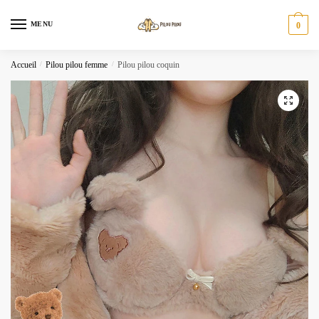
Skip
Skip
to
to
MENU
0
navigation
content
Accueil
/
Pilou pilou femme
/
Pilou pilou coquin