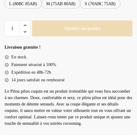
L (80BC 85AB)
M (75AB 80AB)
S (70ABC 75AB)
quantité
Ajouter au panier
de
Pilou
pilou
Livraison gratuite !
coquin
En stock
Paiement sécurisé à 100%
Expédition en 48h-72h
14 jours satisfait ou remboursé
Le Pilou pilou coquin est un produit irrésistible qui vous fera succomber
à ses charmes. Doux, confortable et sexy, ce pilou pilou est idéal pour des
moments de détente sensuels. Avec sa coupe élégante et ses détails
coquins, il saura mettre en valeur votre silhouette tout en vous offrant un
confort optimal. Laissez-vous tenter par ce produit unique et ajoutez une
touche de sensualité à vos soirées cocooning.