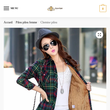
Skip
Skip
to
to
MENU
0
navigation
content
Accueil
/
Pilou pilou femme
/
Chemise pilou