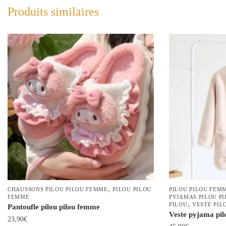
Produits similaires
,
CHAUSSONS PILOU PILOU FEMME
PILOU PILOU
PILOU PILOU FEM
FEMME
PYJAMAS PILOU P
,
PILOU
VESTE PIL
Pantoufle pilou pilou femme
Veste pyjama pil
23,90
€