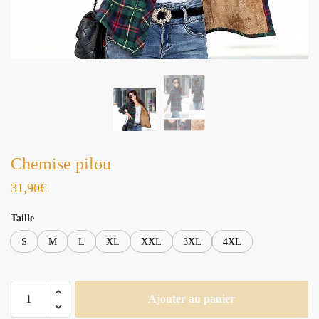
Chemise pilou
31,90
€
Taille
S
M
L
XL
XXL
3XL
4XL
quantité
Ajouter au panier
de