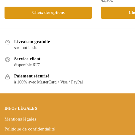
45,90
€
Ce
Ce
Choix des options
Cho
produit
produit
a
a
plusieurs
plusieurs
variations.
variations.
Livraison gratuite
Les
Les
sur tout le site
options
options
peuvent
Service client
peuvent
être
disponible 6J/7
être
choisies
Paiement sécurisé
choisies
sur
à 100% avec MasterCard / Visa / PayPal
sur
la
la
page
page
du
du
produit
INFOS LÉGALES
produit
Mentions légales
Politique de confidentialité