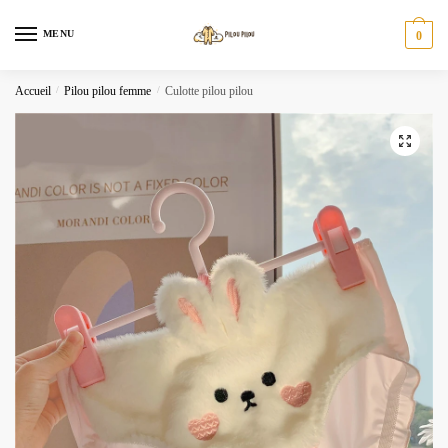
Skip
Skip
to
to
MENU
0
navigation
content
Accueil
/
Pilou pilou femme
/
Culotte pilou pilou