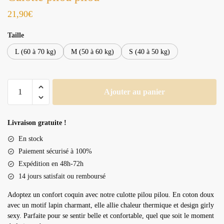
21,90
€
Taille
L (60 à 70 kg)
M (50 à 60 kg)
S (40 à 50 kg)
quantité
Ajouter au panier
de
Culotte
pilou
Livraison gratuite !
pilou
En stock
Paiement sécurisé à 100%
Expédition en 48h-72h
14 jours satisfait ou remboursé
Adoptez un confort coquin avec notre culotte pilou pilou. En coton doux
avec un motif lapin charmant, elle allie chaleur thermique et design girly
sexy. Parfaite pour se sentir belle et confortable, quel que soit le moment