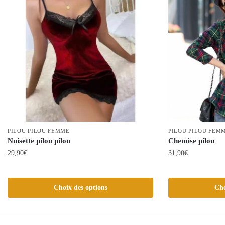
PILOU PILOU FEMME
PILOU PILOU FEM
Nuisette pilou pilou
Chemise pilou
29,90
€
31,90
€
Ce
Ce
produit
produit
Choix des options
Cho
a
a
plusieurs
plusieurs
variations.
variations.