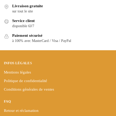
Les
Les
Livraison gratuite
options
options
sur tout le site
peuvent
peuvent
Service client
être
être
disponible 6J/7
choisies
choisies
sur
sur
Paiement sécurisé
la
la
à 100% avec MasterCard / Visa / PayPal
page
page
du
du
produit
produit
INFOS LÉGALES
Mentions légales
Politique de confidentialité
Conditions générales de ventes
FAQ
Retour et réclamation